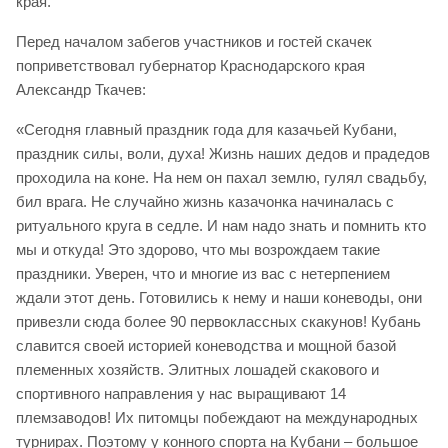
края.
Перед началом забегов участников и гостей скачек
поприветствовал губернатор Краснодарского края
Александр Ткачев:
«Сегодня главный праздник года для казачьей Кубани,
праздник силы, воли, духа! Жизнь наших дедов и прадедов
проходила на коне. На нем он пахал землю, гулял свадьбу,
бил врага. Не случайно жизнь казачонка начиналась с
ритуального круга в седле. И нам надо знать и помнить кто
мы и откуда! Это здорово, что мы возрождаем такие
праздники. Уверен, что и многие из вас с нетерпением
ждали этот день. Готовились к нему и наши коневоды, они
привезли сюда более 90 первоклассных скакунов! Кубань
славится своей историей коневодства и мощной базой
племенных хозяйств. Элитных лошадей скакового и
спортивного направления у нас выращивают 14
племзаводов! Их питомцы побеждают на международных
турнирах. Поэтому у конного спорта на Кубани – большое