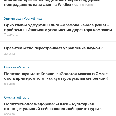
Минэкономразвития подготовит меры поддержки
пострадавших из-за атак на Wildberries
7 августа
Удмуртская Республика
Врио главы Удмуртии Ольга Абрамова начала решать
проблемы «Ижавиа» с увольнения директора компании
7 августа
Правительство перестраивает управление наукой
7
августа
Омская область
Политконсультант Корякин: «Золотая маска» в Омске
стала примером того, как культура усиливает регион
6
августа
Омская область
Политтехнолог Фёдорова: «Омск – культурная
столица» удачный кейс социальной архитектуры
6
августа