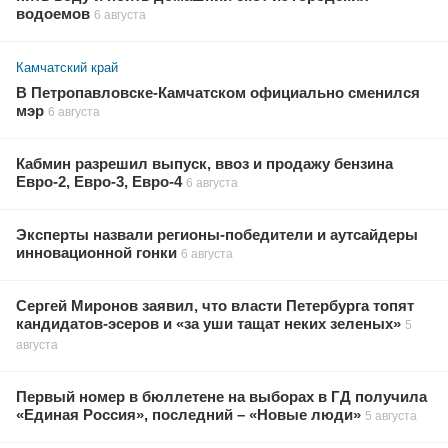
водоемов
6 августа
Камчатский край
В Петропавловске-Камчатском официально сменился
мэр
6 августа
Кабмин разрешил выпуск, ввоз и продажу бензина
Евро-2, Евро-3, Евро-4
6 августа
Эксперты назвали регионы-победители и аутсайдеры
инновационной гонки
6 августа
Сергей Миронов заявил, что власти Петербурга топят
кандидатов-эсеров и «за уши тащат неких зеленых»
5
августа
Первый номер в бюллетене на выборах в ГД получила
«Единая Россия», последний – «Новые люди»
5 августа