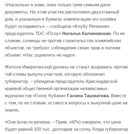
«Насколько я знаю, пока только трем семьям дали
документы. На этом участке расположен двухэтажный
дом, и указанную в бумагах компенсацию его хозяйка
будет оспаривать», – сообщила «Клубу Регионов»
председатель ТОС «Псоу»
Наталья Калиновская
. По ее
словам, сочинцы не против строительства олимпийских
объектов, но требуют соблюдения своих прав в полном
объеме: «Нас ущемлять не надо».
Жители Имеретинской долины не станут возражать против
той схемы выкупа участков, которую обозначил
губернатор, – убеждена председатель Краснодарской
краевой общественной организации независимых
журналистов «Голос Кубани»
Галина Ташматова.
Вместе
с тем, по ее словам, остаются вопросы к выкупной цене на
землю.
«Они (власти региона. – Прим. «КР») говорили, что цена
будет равной 100 тыс. долларов за сотку. Когда губернатор