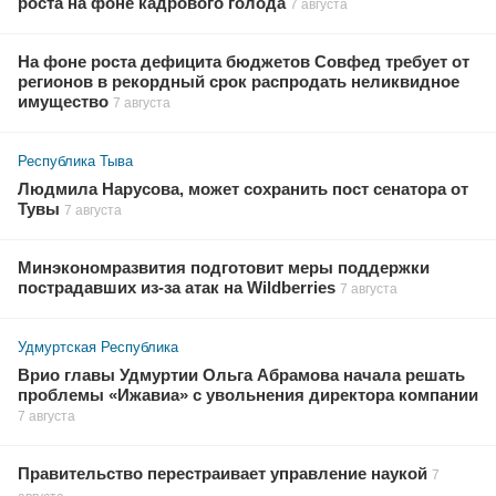
роста на фоне кадрового голода
7 августа
На фоне роста дефицита бюджетов Совфед требует от
регионов в рекордный срок распродать неликвидное
имущество
7 августа
Республика Тыва
Людмила Нарусова, может сохранить пост сенатора от
Тувы
7 августа
Минэкономразвития подготовит меры поддержки
пострадавших из-за атак на Wildberries
7 августа
Удмуртская Республика
Врио главы Удмуртии Ольга Абрамова начала решать
проблемы «Ижавиа» с увольнения директора компании
7 августа
Правительство перестраивает управление наукой
7