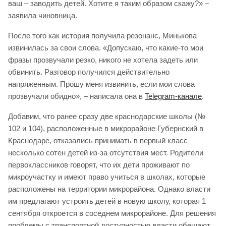
ваш – заводить детей. Хотите я таким образом скажу?» –
заявила чиновница.
После того как история получила резонанс, Минькова
извинилась за свои слова. «Допускаю, что какие-то мои
фразы прозвучали резко, никого не хотела задеть или
обвинить. Разговор получился действительно
напряженным. Прошу меня извинить, если мои слова
прозвучали обидно», – написала она в
Telegram-канале
.
Добавим, что ранее сразу две краснодарские школы (№
102 и 104), расположенные в микрорайоне Губернский в
Краснодаре, отказались принимать в первый класс
несколько сотен детей из-за отсутствия мест. Родители
первоклассников говорят, что их дети проживают по
микроучастку и имеют право учиться в школах, которые
расположены на территории микрорайона. Однако власти
им предлагают устроить детей в новую школу, которая 1
сентября откроется в соседнем микрорайоне. Для решения
проблемы с транспортной доступностью власти обещают