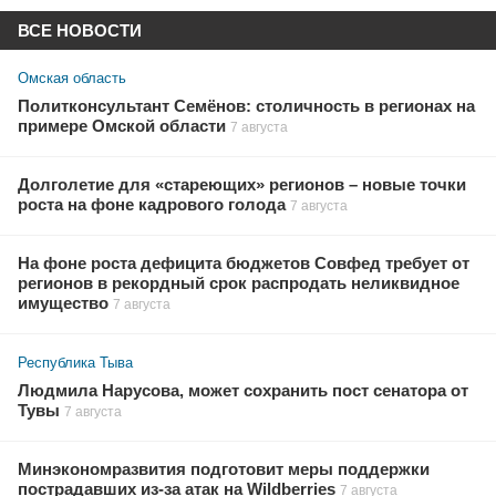
ВСЕ НОВОСТИ
Омская область
Политконсультант Семёнов: столичность в регионах на
примере Омской области
7 августа
Долголетие для «стареющих» регионов – новые точки
роста на фоне кадрового голода
7 августа
На фоне роста дефицита бюджетов Совфед требует от
регионов в рекордный срок распродать неликвидное
имущество
7 августа
Республика Тыва
Людмила Нарусова, может сохранить пост сенатора от
Тувы
7 августа
Минэкономразвития подготовит меры поддержки
пострадавших из-за атак на Wildberries
7 августа