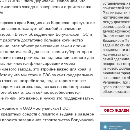
К «РУСАЛ» Олега Дерипаски. Напомним, что
установленных 
юминиевого завода и завершения строительства
показателей вво
О».
России наметил
критическое ра
между фактичес
ярского края Владислава Королева, присутствие
реализацией ст
ия свидетельствует об особой значимости
демографическо
натора: «В этом объединении Богучанской ГЭС и
Выполнение по
т работать достаточно большое количество
Владимиром Пу
задачи по стим
енно, этот объект равнозначно важен с точки
рождаемости и
е политической для всего края и губернатора в
количества мно
тствие главы региона на подписании важного для
семей сдержива
йчас начинается финансирование через
квадратных мет
из нового докла
ниевого завода, это втройне важно для края, и
экономики город
Потому что мы строим ГЭС за счет федеральных
познакомился «
 главного потребителя, под которого это все
Регионов». При 
 время затягивалось, так как на волне кризиса
губернаторов з
обоих показате
ого объекта. Если сейчас возобновляется
е линии, это важно, и нужно это поддерживать».
омбанком и ОАО «Богучанская ГЭС»
ОБСУЖДАЕМ 
 кредитных средств с лимитом выдачи в размере
 проекта завершения строительства Богучанской