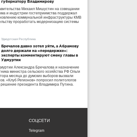
губернатору Владимирову
авительства Михаил Мишустин на совещании
зма и индустрии гостеприимства поддержал
бновлению коммунальной инфраструктуры КМВ
ельству проработать модернизацию системы
Удмуртская Республика
Бречалов давно хотел уйти, а Абрамову
долго держали на «передержке»:
эксперты комментируют смену главы в
Удмуртии
дмуртии Александра Бречалова и назначение
тника министра сельского хозяйства РФ Ольги
тора месяца до думских выборов вызвали
тов. «Клуб Регионов» попросил политологов
е решение президента Владимира Путина.
СОЦСЕТИ
Telegram