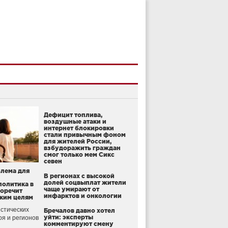
Дефицит топлива,
воздушные атаки и
интернет блокировки
стали привычным фоном
для жителей России,
взбудоражить граждан
смог только мем Сикс
севен
блема для
В регионах с высокой
долей соцвыплат жители
политика в
чаще умирают от
воречит
инфарктов и онкологии
ким целям
стических
Бречалов давно хотел
уйти: эксперты
оя и регионов
комментируют смену