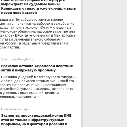
вырождается в судебные войны.
Кандидаты от власти уже укрепили тылы
перед новой атакой
идаты в Петербурге готовятся к волне
 снятии оппонентов на выборах в заксобрание
осдуму. Так политтехнолог Юлия Милешкина в
 Регионов» объяснила массовое закрытие или
аналов «ВКонтакте», Telegram и Max, которые
утатам Законодательного собрания и
ой России» и отдельным представителям
ских партий.
Удмуртская Республика
Бречалов оставил Абрамовой нелетный
актив и имиджевую проблему
Внезапно ушедший в отставку глава Удмуртии
Александр Бречалов оставил сменившей его
 серьезное обременение – необходимость
дальнейшей судьбой «Ижавиа», которая пока
ло успешных авиакомпаний, целиком
егиональным властям.
Ставропольский край
Эксперты: проект водоснабжения КМВ
стал не только инфраструктурным
прорывом, но и фактором доверия к