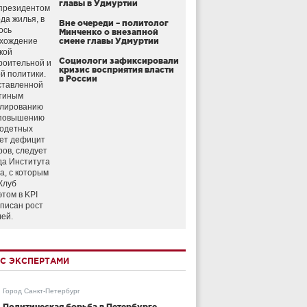
главы в Удмуртии
президентом
да жилья, в
Вне очереди – политолог
ось
Минченко о внезапной
схождение
смене главы Удмуртии
кой
Социологи зафиксировали
роительной и
кризис восприятия власти
й политики.
в России
ставленной
тиным
улированию
 повышению
годетных
ет дефицит
ров, следует
да Института
а, с которым
Клуб
этом в KPI
аписан рост
лей.
С ЭКСПЕРТАМИ
Город Санкт-Петербург
Политическая борьба в Петербурге