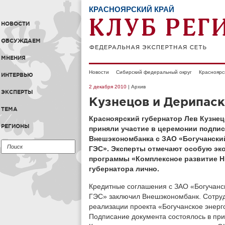
КРАСНОЯРСКИЙ КРАЙ
НОВОСТИ
ОБСУЖДАЕМ
МНЕНИЯ
Новости
Сибирский федеральный округ
Красноярс
ИНТЕРВЬЮ
2 декабря 2010
| Архив
ЭКСПЕРТЫ
Кузнецов и Дерипаск
ТЕМА
Красноярский губернатор Лев Кузнец
РЕГИОНЫ
приняли участие в церемонии подпи
Внешэкономбанка с ЗАО «Богучански
ГЭС». Эксперты отмечают особую эк
программы «Комплексное развитие Н
губернатора лично.
Кредитные соглашения с ЗАО «Богучанс
ГЭС» заключил Внешэкономбанк. Сотруд
реализации проекта «Богучанское энер
Подписание документа состоялось в при