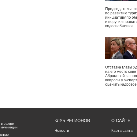
Председатель пр
по развитию тури
инициативу по о
и поручил правит
водоснабжения.
Отставка главы У
на его место сове
Абрамовой за пол
вопросы у экспер
оценить кадрово
КЛУБ РЕГИОНОВ
О САЙТЕ
 в сфере
ммуникаций.
Новости
Карта сайта
остью