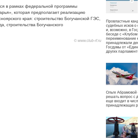
тся в рамках федеральной программы
арья», которая предполагает реализацию
ноярского края: строительство Богучанской ГЭС,
Провластные канд
а, строительства Богучанского
судебных исков о
и, возможно, в Г
беседе с «Клубом
переименование к
© www.club-rf.ru
принадлежали деп
Госдумы от «Един
других парламент
Ольге Абрамовой
решать вопрос с 
еще входит в чис
принадлежащих р