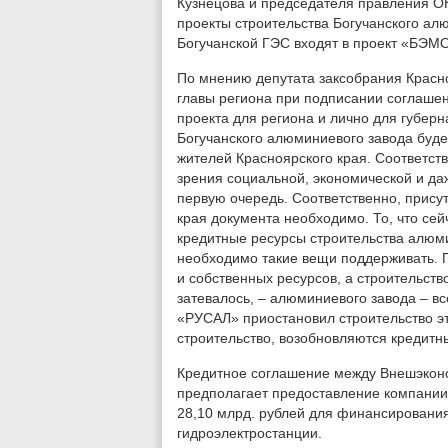
Кузнецова и председателя правления О
проекты строительства Богучанского ал
Богучанской ГЭС входят в проект «БЭМ
По мнению депутата заксобрания Красно
главы региона при подписании соглашен
проекта для региона и лично для губер
Богучанского алюминиевого завода буде
жителей Красноярского края. Соответств
зрения социальной, экономической и даж
первую очередь. Соответственно, прису
края документа необходимо. То, что се
кредитные ресурсы строительства алюми
необходимо такие вещи поддерживать. 
и собственных ресурсов, а строительство
затевалось, – алюминиевого завода – все
«РУСАЛ» приостановил строительство эт
строительство, возобновляются кредитны
Кредитное соглашение между Внешэкон
предполагает предоставление компании
28,10 млрд. рублей для финансирования
гидроэлектростанции.