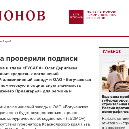
«КЛУБ РЕГИОНОВ»
РЕКОМЕНДУЕТ ПУЛ
ЭКСПЕРТОВ
кий край
ГЛАВНОЕ
а проверили подписи
ов и глава «РУСАЛА» Олег Дерипаска
сания кредитных соглашений
й алюминиевый завод» и ОАО «Богучанская
ономическую и социальную значимость
ижнего Приангарья» для региона и
Еще одна про
губернаторов:
строительная 
кий алюминиевый завод» и ОАО «Богучанская
России проти
демографичес
ничество будет осуществляться в целях
гометаллургическое объединение» («БЭМО»).
На фоне оптими
отчетов Минстр
сутствии губернатора Красноярского края Льва
о выполнении