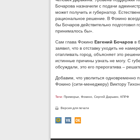
Бочарова назначили с подачи администр
может получить и губернатор. Естестве
рациональное решение. В Фокино всегд
бы Бочаров действительно подготовил г
принималось бы».
Сам глава Фокино
Евгений Бочаров
в 
заявил, что в отставку уходить не намер
отапливать город, объясняет это решен
истинные причины узнать не могу. С гу
обсуждали, это его прерогатива – решать
Добавим, что уволиться одновременно 
Фокино (сити-менеджеру) Виктору Тихон
Теги:
Приморье
,
Фокино
,
Сергей Дарькин
,
КПРФ
Версия для печати