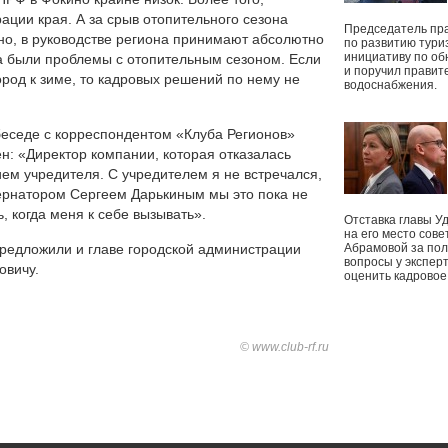
ации края. А за срыв отопительного сезона
Председатель пр
нно, в руководстве региона принимают абсолютно
по развитию тури
инициативу по о
а были проблемы с отопительным сезоном. Если
и поручил правит
ород к зиме, то кадровых решений по нему не
водоснабжения.
беседе с корреспондентом «Клуба Регионов»
ен: «Директор компании, которая отказалась
ием учредителя. С учредителем я не встречался,
бернатором Сергеем Дарькиным мы это пока не
, когда меня к себе вызывать».
Отставка главы У
на его место сове
предложили и главе городской администрации
Абрамовой за пол
вопросы у экспер
овичу.
оценить кадрово
© www.club-rf.ru