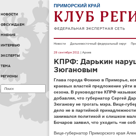
ПРИМОРСКИЙ КРАЙ
НОВОСТИ
ОБСУЖДАЕМ
МНЕНИЯ
Новости
Дальневосточный федеральный округ
При
ИНТЕРВЬЮ
28 сентября 2011
| Архив
ЭКСПЕРТЫ
КПРФ: Дарькин нару
ТЕМА
Зюгановым
РЕГИОНЫ
Глава города Фокино в Приморье, ко
краевых властей предложение уйти в
сезона. В руководстве КПРФ называю
добавляя, что губернатор Сергей Да
Зюганову не трогать мэра. Вице-губе
дело не в партийной принадлежности 
занимался политикой и слишком мало
Бочаров заявил, что уходить «не соб
Вице-губернатор Приморского края Алек