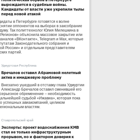
вырождается в судебные войны.
Кандидаты от власти уже укрепили тылы
перед новой атакой
идаты в Петербурге готовятся к волне
 снятии оппонентов на выборах в заксобрание
осдуму. Так политтехнолог Юлия Милешкина в
 Регионов» объяснила массовое закрытие или
аналов «ВКонтакте», Telegram и Max, которые
утатам Законодательного собрания и
ой России» и отдельным представителям
ских партий.
Удмуртская Республика
Бречалов оставил Абрамовой нелетный
актив и имиджевую проблему
Внезапно ушедший в отставку глава Удмуртии
Александр Бречалов оставил сменившей его
 серьезное обременение – необходимость
дальнейшей судьбой «Ижавиа», которая пока
ло успешных авиакомпаний, целиком
егиональным властям.
Ставропольский край
Эксперты: проект водоснабжения КМВ
стал не только инфраструктурным
прорывом, но и фактором доверия к