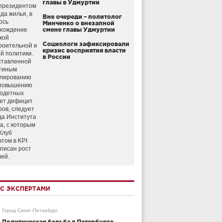
главы в Удмуртии
президентом
да жилья, в
Вне очереди – политолог
ось
Минченко о внезапной
схождение
смене главы Удмуртии
кой
Социологи зафиксировали
роительной и
кризис восприятия власти
й политики.
в России
ставленной
тиным
улированию
 повышению
годетных
ет дефицит
ров, следует
да Института
а, с которым
Клуб
этом в KPI
аписан рост
лей.
С ЭКСПЕРТАМИ
Город Санкт-Петербург
Политическая борьба в Петербурге