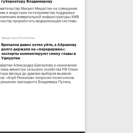
губернатору Владимирову
авительства Михаил Мишустин на совещании
зма и индустрии гостеприимства поддержал
бновлению коммунальной инфраструктуры КМВ
ельству проработать модернизацию системы
Удмуртская Республика
Бречалов давно хотел уйти, а Абрамову
долго держали на «передержке»:
эксперты комментируют смену главы в
Удмуртии
дмуртии Александра Бречалова и назначение
тника министра сельского хозяйства РФ Ольги
тора месяца до думских выборов вызвали
тов. «Клуб Регионов» попросил политологов
е решение президента Владимира Путина.