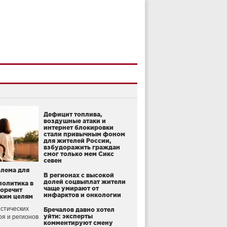
Дефицит топлива,
воздушные атаки и
интернет блокировки
стали привычным фоном
для жителей России,
взбудоражить граждан
смог только мем Сикс
севен
блема для
В регионах с высокой
долей соцвыплат жители
политика в
чаще умирают от
воречит
инфарктов и онкологии
ким целям
стических
Бречалов давно хотел
уйти: эксперты
оя и регионов
комментируют смену