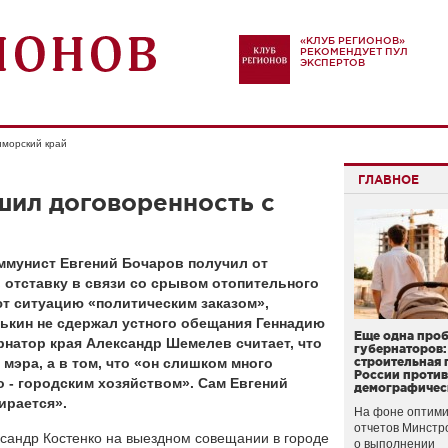
«КЛУБ РЕГИОНОВ»
РЕКОМЕНДУЕТ ПУЛ
ЭКСПЕРТОВ
морский край
ГЛАВНОЕ
шил договоренность с
ммунист Евгений Бочаров получил от
 отставку в связи со срывом отопительного
т ситуацию «политическим заказом»,
рькин не сдержал устного обещания Геннадию
Еще одна про
рнатор края Александр Шемелев считает, что
губернаторов:
мэра, а в том, что «он слишком много
строительная 
России проти
 - городским хозяйством». Сам Евгений
демографичес
ирается».
На фоне оптими
отчетов Минстр
сандр Костенко на выездном совещании в городе
о выполнении