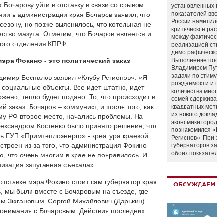
Бочарову уйти в отставку в связи со срывом
установленных 
показателей вво
нии в администрации края Бочаров заявил, что
России наметил
сезону, но позже выяснилось, что котельная не
критическое ра
ество мазута. Отметим, что Бочаров является и
между фактичес
ого отделения КПРФ.
реализацией ст
демографическо
ра Фокино - это политический заказ
Выполнение по
Владимиром Пу
задачи по стим
димир Беспалов заявил «Клубу Регионов»: «Я
рождаемости и
 социальные объекты. Все идет штатно, идет
количества мно
ложено, тепло будет подано. То, что происходит в
семей сдержива
й заказ. Бочаров – коммунист, и после того, как
квадратных мет
из нового докла
уму РФ второе место, начались проблемы. На
экономики город
лександром Костенко было принято решение, что
познакомился «
ь ГУП «Примтеплоэнерго» - креатура краевой
Регионов». При 
строен из-за того, что администрация Фокино
губернаторов з
обоих показате
 что очень многим в крае не понравилось. И
анизация запуганная съехала».
тставке мэра Фокино стоит сам губернатор края
ОБСУЖДАЕМ 
ь, мы были вместе с Бочаровым на съезде, где
ем Зюгановым. Сергей Михайлович (Дарькин)
понимания с Бочаровым. Действия последних