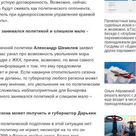
л устную договоренность. Возможно, сейчас
га будут сживать как политического оппонента,
итель при единороссовском управлении краевой
ть».
Провластные канд
судебных исков о
и, возможно, в Г
 занимался политикой и слишком мало -
беседе с «Клубом
переименование к
принадлежали деп
Госдумы от «Един
ренней политики
Александр Шемелев
заявил
других парламент
 вас узнал про возможность увольнения мэра
рядке с ЖКХ, причем, возможно, по вине самого
 информация о том, что ему предложили
нет и речи. Если накануне отопительного сезона
не должны, то губернатор любого региона может
моему мнению, это увольнение не по политическим
я сложилась неблагоприятным для Бочарова
Ольге Абрамовой
решать вопрос с 
 много занимался политикой и слишком мало –
еще входит в чис
принадлежащих р
езона может получить и губернатор Дарькин
 политической подоплеки в этой ситуации нет:
политику не играет, несмотря на то что он
ПРФ в Фокино крайне низок. Более того,