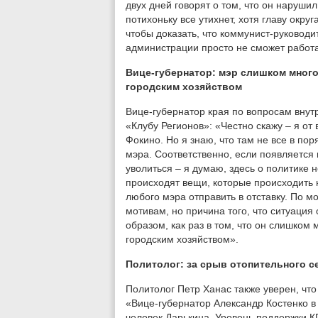
двух дней говорят о том, что он наруши
потихоньку все утихнет, хотя главу окру
чтобы доказать, что коммунист-руковод
администрации просто не сможет работа
Вице-губернатор: мэр слишком много
городским хозяйством
Вице-губернатор края по вопросам внут
«Клубу Регионов»: «Честно скажу – я от
Фокино. Но я знаю, что там не все в по
мэра. Соответственно, если появляется
уволиться – я думаю, здесь о политике 
происходят вещи, которые происходить 
любого мэра отправить в отставку. По 
мотивам, но причина того, что ситуаци
образом, как раз в том, что он слишком
городским хозяйством».
Политолог: за срыв отопительного с
Политолог Петр Ханас также уверен, что
«Вице-губернатор Александр Костенко в 
человек Дарькина. Уровень поддержки К