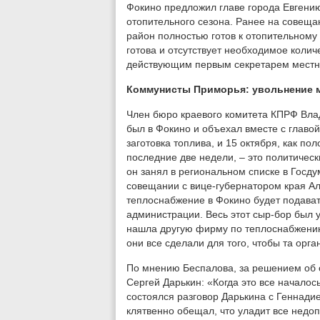
Фокино предложил главе города Евгению 
отопительного сезона. Ранее на совеща
район полностью готов к отопительному 
готова и отсутствует необходимое колич
действующим первым секретарем местн
Коммунисты Приморья: увольнение мэ
Член бюро краевого комитета КПРФ Вла
был в Фокино и объехал вместе с главой
заготовка топлива, и 15 октября, как по
последние две недели, – это политически
он занял в региональном списке в Госд
совещании с вице-губернатором края А
теплоснабжение в Фокино будет подават
администрации. Весь этот сыр-бор был у
нашла другую фирму по теплоснабжению,
они все сделали для того, чтобы та орг
По мнению Беспалова, за решением об о
Сергей Дарькин: «Когда это все началос
состоялся разговор Дарькина с Геннади
клятвенно обещал, что уладит все недо