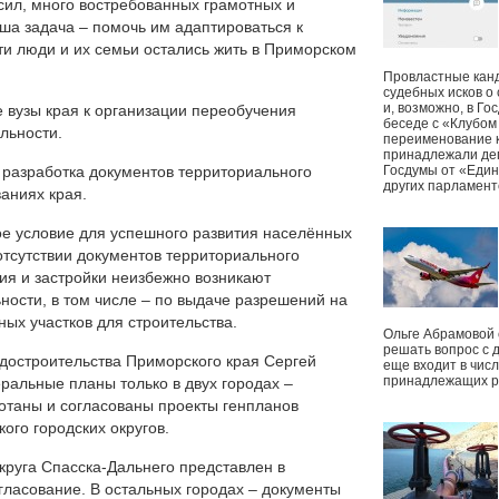
 сил, много востребованных грамотных и
ша задача – помочь им адаптироваться к
эти люди и их семьи остались жить в Приморском
Провластные канд
судебных исков о
и, возможно, в Г
 вузы края к организации переобучения
беседе с «Клубом
льности.
переименование к
принадлежали деп
разработка документов территориального
Госдумы от «Един
других парламент
аниях края.
ое условие для успешного развития населённых
 отсутствии документов территориального
ия и застройки неизбежно возникают
ности, в том числе – по выдаче разрешений на
ых участков для строительства.
Ольге Абрамовой
решать вопрос с 
достроительства Приморского края Сергей
еще входит в чис
принадлежащих р
ральные планы только в двух городах –
отаны и согласованы проекты генпланов
ого городских округов.
круга Спасска-Дальнего представлен в
ласование. В остальных городах – документы