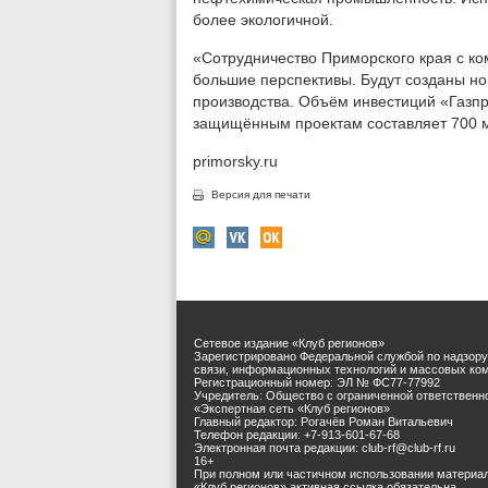
более экологичной.
«Сотрудничество Приморского края с к
большие перспективы. Будут созданы н
производства. Объём инвестиций «Газп
защищённым проектам составляет 700 м
primorsky.ru
Версия для печати
Сетевое издание «Клуб регионов»
Зарегистрировано Федеральной службой по надзору
связи, информационных технологий и массовых ко
Регистрационный номер: ЭЛ № ФС77-77992
Учредитель: Общество с ограниченной ответственн
«Экспертная сеть «Клуб регионов»
Главный редактор: Рогачёв Роман Витальевич
Телефон редакции: +7-913-601-67-68
Электронная почта редакции: club-rf@club-rf.ru
16+
При полном или частичном использовании материа
«Клуб регионов» активная ссылка обязательна.