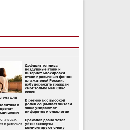
Дефицит топлива,
воздушные атаки и
интернет блокировки
стали привычным фоном
для жителей России,
взбудоражить граждан
смог только мем Сикс
севен
блема для
В регионах с высокой
долей соцвыплат жители
политика в
чаще умирают от
воречит
инфарктов и онкологии
ким целям
стических
Бречалов давно хотел
уйти: эксперты
оя и регионов
комментируют смену