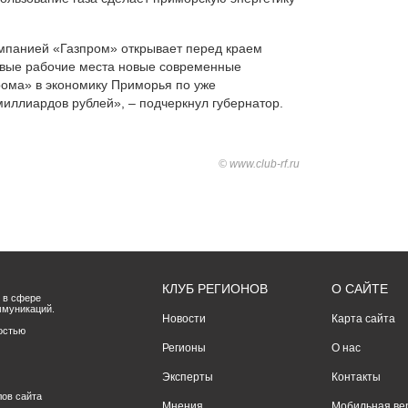
омпанией «Газпром» открывает перед краем
овые рабочие места новые современные
рома» в экономику Приморья по уже
иллиардов рублей», – подчеркнул губернатор.
© www.club-rf.ru
КЛУБ РЕГИОНОВ
О САЙТЕ
 в сфере
ммуникаций.
Новости
Карта сайта
остью
Регионы
О нас
Эксперты
Контакты
лов сайта
Мнения
Мобильная ве