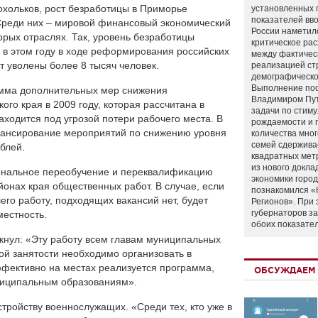
охольков, рост безработицы в Приморье
установленных 
показателей вво
Среди них – мировой финансовый экономический
России наметил
орых отраслях. Так, уровень безработицы
критическое ра
, в этом году в ходе реформирования российских
между фактичес
т уволены более 8 тысяч человек.
реализацией ст
демографическо
Выполнение по
амма дополнительных мер снижения
Владимиром Пу
го края в 2009 году, которая рассчитана в
задачи по стим
аходится под угрозой потери рабочего места. В
рождаемости и
ансирование мероприятий по снижению уровня
количества мно
семей сдержива
блей.
квадратных мет
из нового докла
нальное переобучение и переквалификацию
экономики город
йонах края общественных работ. В случае, если
познакомился «
его работу, подходящих вакансий нет, будет
Регионов». При 
губернаторов з
местность.
обоих показате
кнул: «Эту работу всем главам муниципальных
ой занятости необходимо организовать в
ффективно на местах реализуется программа,
ОБСУЖДАЕМ 
ниципальным образованиям».
тройству военнослужащих. «Среди тех, кто уже в