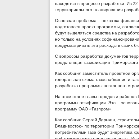
находятся в процессе разработки. Из 2
территориального планирования разрабо
Основная проблема – нехватка финанси
подготовлен проект программы, согласн
будут выделяться средства на разработ
но только на условиях софинансирован
предусматривать эти расходы в своих б
С вопросом разработки документов тер
предстоящая газификация Приморского 
Как сообщил заместитель проектной ор
генеральная схема газоснабжения и газ
разработка программы поэтапного строи
На этом этапе главы городов и районо
программы газификации. Это – основан
программу ОАО «Газпром».
Как сообщил Сергей Дарькин, строитель
Владивосток» по территории Приморског
потребителями газа будет энергетика кр
нефтехимическая промышленность. Испо