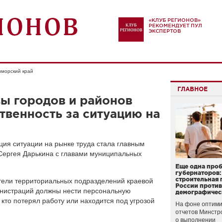
«КЛУБ РЕГИОНОВ»
РЕКОМЕНДУЕТ ПУЛ
ЭКСПЕРТОВ
морский край
ГЛАВНОЕ
вы городов и районов
твенность за ситуацию на
ия ситуации на рынке труда стала главным
Сергея Дарькина с главами муниципальных
Еще одна про
губернаторов:
строительная 
ители территориальных подразделений краевой
России проти
инистраций должны нести персональную
демографичес
 кто потерял работу или находится под угрозой
На фоне оптими
.
отчетов Минстр
о выполнении