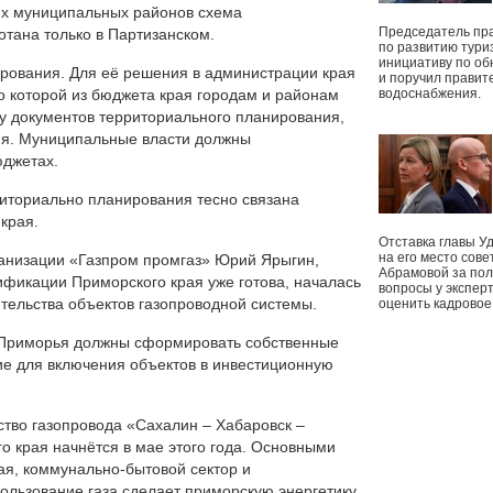
2-х муниципальных районов схема
Председатель пр
тана только в Партизанском.
по развитию тури
инициативу по о
рования. Для её решения в администрации края
и поручил правит
о которой из бюджета края городам и районам
водоснабжения.
ку документов территориального планирования,
ия. Муниципальные власти должны
юджетах.
риториально планирования тесно связана
края.
Отставка главы У
на его место сове
ганизации «Газпром промгаз» Юрий Ярыгин,
Абрамовой за пол
ификации Приморского края уже готова, началась
вопросы у экспер
тельства объектов газопроводной системы.
оценить кадрово
в Приморья должны сформировать собственные
ие для включения объектов в инвестиционную
ство газопровода «Сахалин – Хабаровск –
о края начнётся в мае этого года. Основными
ая, коммунально-бытовой сектор и
льзование газа сделает приморскую энергетику