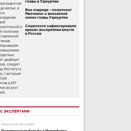
главы в Удмуртии
президентом
да жилья, в
Вне очереди – политолог
ось
Минченко о внезапной
схождение
смене главы Удмуртии
кой
Социологи зафиксировали
роительной и
кризис восприятия власти
й политики.
в России
ставленной
тиным
улированию
 повышению
годетных
ет дефицит
ров, следует
да Института
а, с которым
Клуб
этом в KPI
аписан рост
лей.
С ЭКСПЕРТАМИ
Город Санкт-Петербург
Политическая борьба в Петербурге