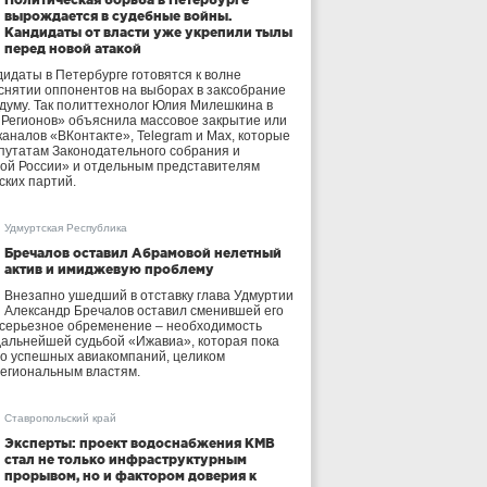
вырождается в судебные войны.
Кандидаты от власти уже укрепили тылы
перед новой атакой
идаты в Петербурге готовятся к волне
 снятии оппонентов на выборах в заксобрание
осдуму. Так политтехнолог Юлия Милешкина в
 Регионов» объяснила массовое закрытие или
аналов «ВКонтакте», Telegram и Max, которые
утатам Законодательного собрания и
ой России» и отдельным представителям
ских партий.
Удмуртская Республика
Бречалов оставил Абрамовой нелетный
актив и имиджевую проблему
Внезапно ушедший в отставку глава Удмуртии
Александр Бречалов оставил сменившей его
 серьезное обременение – необходимость
дальнейшей судьбой «Ижавиа», которая пока
ло успешных авиакомпаний, целиком
егиональным властям.
Ставропольский край
Эксперты: проект водоснабжения КМВ
стал не только инфраструктурным
прорывом, но и фактором доверия к