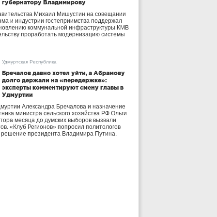
губернатору Владимирову
авительства Михаил Мишустин на совещании
зма и индустрии гостеприимства поддержал
бновлению коммунальной инфраструктуры КМВ
ельству проработать модернизацию системы
Удмуртская Республика
Бречалов давно хотел уйти, а Абрамову
долго держали на «передержке»:
эксперты комментируют смену главы в
Удмуртии
дмуртии Александра Бречалова и назначение
тника министра сельского хозяйства РФ Ольги
тора месяца до думских выборов вызвали
тов. «Клуб Регионов» попросил политологов
е решение президента Владимира Путина.