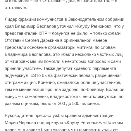
«Пошлинам – нет! Отставке – да!», «Правительство – в
отставку!».
Лидер фракции коммунистов в Законодательном собрании
края Владимир Беспалов уточнил «Клубу Регионов», что у
представителей КПРФ лозунгов не было, – только флаги.
Отставки Сергея Дарькина в оригинальной манере
требовали основные организаторы митинга: по словам
Владимира Беспалова, это «были несколько частных лиц
от «тигров»: мы им помогли в некоторых вопросах и сами
приняли участие». Также депутат краевого парламента
подчеркнул: «Это была фактически первая, разрешенная
«тиграм» акция. Конечно, ожидалось больше участников,
тем не менее акция прошла задорно, по-боевому. Большой
минус – к сожалению, владивостокцы не откликнулись: по
разным оценкам, было от 200 до 500 человек».
Руководитель пресс-службы краевой администрации
Мария Чернова подчеркнула «Клубу Регионов»: «По моим
данным, в заявке было указано, что принимать участие