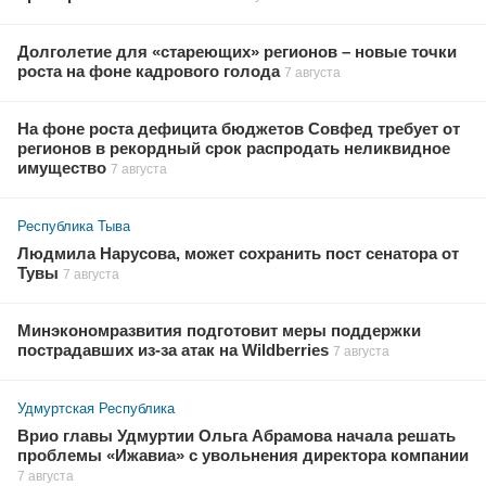
Долголетие для «стареющих» регионов – новые точки
роста на фоне кадрового голода
7 августа
На фоне роста дефицита бюджетов Совфед требует от
регионов в рекордный срок распродать неликвидное
имущество
7 августа
Республика Тыва
Людмила Нарусова, может сохранить пост сенатора от
Тувы
7 августа
Минэкономразвития подготовит меры поддержки
пострадавших из-за атак на Wildberries
7 августа
Удмуртская Республика
Врио главы Удмуртии Ольга Абрамова начала решать
проблемы «Ижавиа» с увольнения директора компании
7 августа