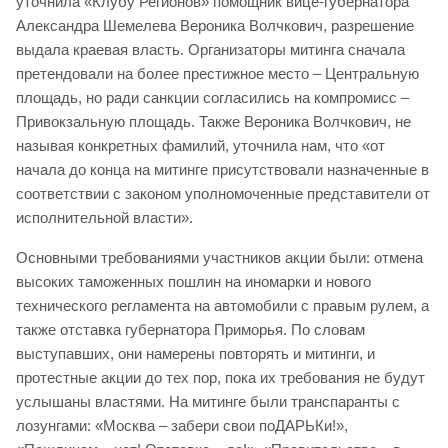
уточнила «Клубу Регионов» помощник вице-губернатора
Александра Шемелева Вероника Волчкович, разрешение
выдала краевая власть. Организаторы митинга сначала
претендовали на более престижное место – Центральную
площадь, но ради санкции согласились на компромисс –
Привокзальную площадь. Также Вероника Волчкович, не
называя конкретных фамилий, уточнила нам, что «от
начала до конца на митинге присутствовали назначенные в
соответствии с законом уполномоченные представители от
исполнительной власти».
Основными требованиями участников акции были: отмена
высоких таможенных пошлин на иномарки и нового
технического регламента на автомобили с правым рулем, а
также отставка губернатора Приморья. По словам
выступавших, они намерены повторять и митинги, и
протестные акции до тех пор, пока их требования не будут
услышаны властями. На митинге были транспаранты с
лозунгами: «Москва – забери свои поДАРЬКи!»,