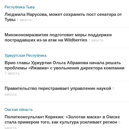
Республика Тыва
Людмила Нарусова, может сохранить пост сенатора от
Тувы
7 августа
Минэкономразвития подготовит меры поддержки
пострадавших из-за атак на Wildberries
7 августа
Удмуртская Республика
Врио главы Удмуртии Ольга Абрамова начала решать
проблемы «Ижавиа» с увольнения директора компании
7 августа
Правительство перестраивает управление наукой
7
августа
Омская область
Политконсультант Корякин: «Золотая маска» в Омске
стала примером того, как культура усиливает регион
6
августа