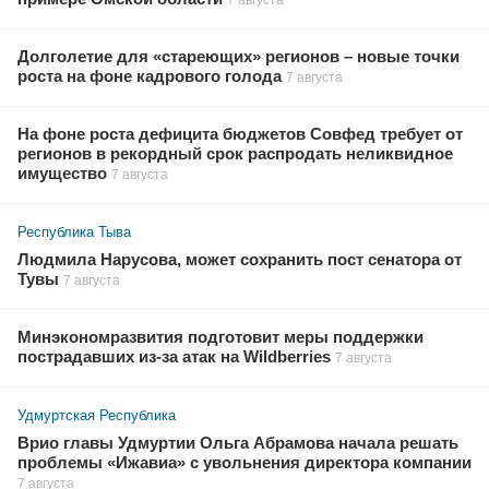
7 августа
Долголетие для «стареющих» регионов – новые точки
роста на фоне кадрового голода
7 августа
На фоне роста дефицита бюджетов Совфед требует от
регионов в рекордный срок распродать неликвидное
имущество
7 августа
Республика Тыва
Людмила Нарусова, может сохранить пост сенатора от
Тувы
7 августа
Минэкономразвития подготовит меры поддержки
пострадавших из-за атак на Wildberries
7 августа
Удмуртская Республика
Врио главы Удмуртии Ольга Абрамова начала решать
проблемы «Ижавиа» с увольнения директора компании
7 августа