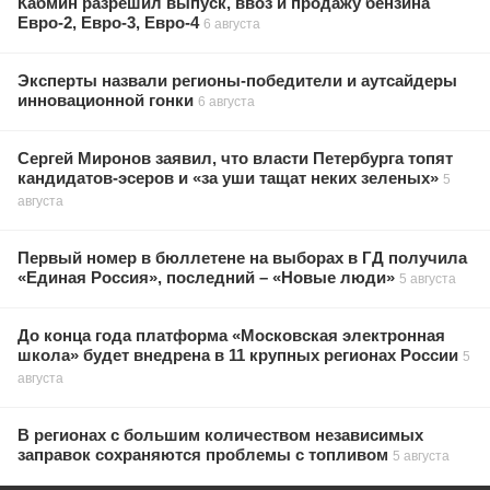
Кабмин разрешил выпуск, ввоз и продажу бензина
Евро-2, Евро-3, Евро-4
6 августа
Эксперты назвали регионы-победители и аутсайдеры
инновационной гонки
6 августа
Сергей Миронов заявил, что власти Петербурга топят
кандидатов-эсеров и «за уши тащат неких зеленых»
5
августа
Первый номер в бюллетене на выборах в ГД получила
«Единая Россия», последний – «Новые люди»
5 августа
До конца года платформа «Московская электронная
школа» будет внедрена в 11 крупных регионах России
5
августа
В регионах с большим количеством независимых
заправок сохраняются проблемы с топливом
5 августа