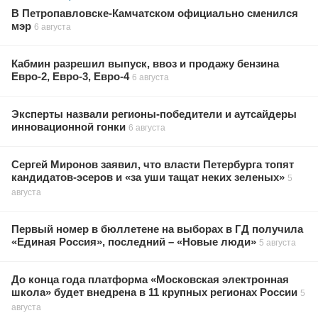
В Петропавловске-Камчатском официально сменился
мэр
6 августа
Кабмин разрешил выпуск, ввоз и продажу бензина
Евро-2, Евро-3, Евро-4
6 августа
Эксперты назвали регионы-победители и аутсайдеры
инновационной гонки
6 августа
Сергей Миронов заявил, что власти Петербурга топят
кандидатов-эсеров и «за уши тащат неких зеленых»
5
августа
Первый номер в бюллетене на выборах в ГД получила
«Единая Россия», последний – «Новые люди»
5 августа
До конца года платформа «Московская электронная
школа» будет внедрена в 11 крупных регионах России
5
августа