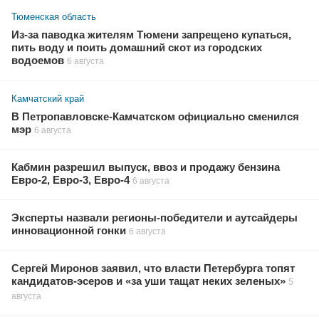
Тюменская область
Из-за паводка жителям Тюмени запрещено купаться,
пить воду и поить домашний скот из городских
водоемов
6 августа
Камчатский край
В Петропавловске-Камчатском официально сменился
мэр
6 августа
Кабмин разрешил выпуск, ввоз и продажу бензина
Евро-2, Евро-3, Евро-4
6 августа
Эксперты назвали регионы-победители и аутсайдеры
инновационной гонки
6 августа
Сергей Миронов заявил, что власти Петербурга топят
кандидатов-эсеров и «за уши тащат неких зеленых»
5
августа