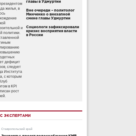
главы в Удмуртии
президентом
да жилья, в
Вне очереди – политолог
ось
Минченко о внезапной
схождение
смене главы Удмуртии
кой
Социологи зафиксировали
роительной и
кризис восприятия власти
й политики.
в России
ставленной
тиным
улированию
 повышению
годетных
ет дефицит
ров, следует
да Института
а, с которым
Клуб
этом в KPI
аписан рост
лей.
С ЭКСПЕРТАМИ
Ставропольский край
Эксперты: проект водоснабжения КМВ