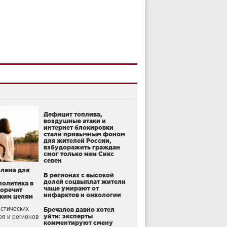
Дефицит топлива,
воздушные атаки и
интернет блокировки
стали привычным фоном
для жителей России,
взбудоражить граждан
смог только мем Сикс
севен
блема для
В регионах с высокой
долей соцвыплат жители
политика в
чаще умирают от
воречит
инфарктов и онкологии
ким целям
стических
Бречалов давно хотел
уйти: эксперты
оя и регионов
комментируют смену