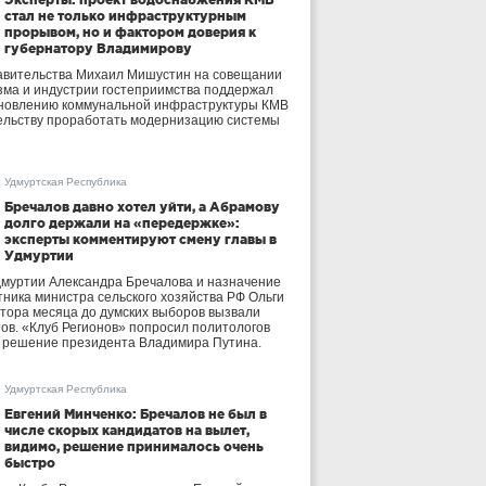
стал не только инфраструктурным
прорывом, но и фактором доверия к
губернатору Владимирову
авительства Михаил Мишустин на совещании
зма и индустрии гостеприимства поддержал
бновлению коммунальной инфраструктуры КМВ
ельству проработать модернизацию системы
Удмуртская Республика
Бречалов давно хотел уйти, а Абрамову
долго держали на «передержке»:
эксперты комментируют смену главы в
Удмуртии
дмуртии Александра Бречалова и назначение
тника министра сельского хозяйства РФ Ольги
тора месяца до думских выборов вызвали
тов. «Клуб Регионов» попросил политологов
е решение президента Владимира Путина.
Удмуртская Республика
Евгений Минченко: Бречалов не был в
числе скорых кандидатов на вылет,
видимо, решение принималось очень
быстро