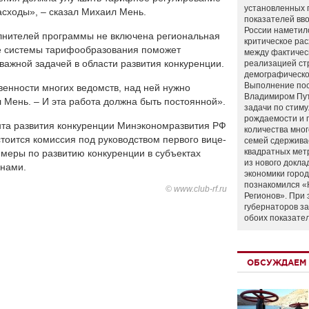
установленных 
сходы», – сказал Михаил Мень.
показателей вво
России наметил
полнителей программы не включена региональная
критическое ра
е системы тарифообразования поможет
между фактичес
важной задачей в области развития конкуренции.
реализацией ст
демографическо
Выполнение по
венности многих ведомств, над ней нужно
Владимиром Пу
 Мень. – И эта работа должна быть постоянной».
задачи по стим
рождаемости и
та развития конкуренции Минэкономразвития РФ
количества мно
тоится комиссия под руководством первого вице-
семей сдержива
квадратных мет
меры по развитию конкуренции в субъектах
из нового докла
онами.
экономики город
познакомился «
© www.club-rf.ru
Регионов». При 
губернаторов з
обоих показате
ОБСУЖДАЕМ 