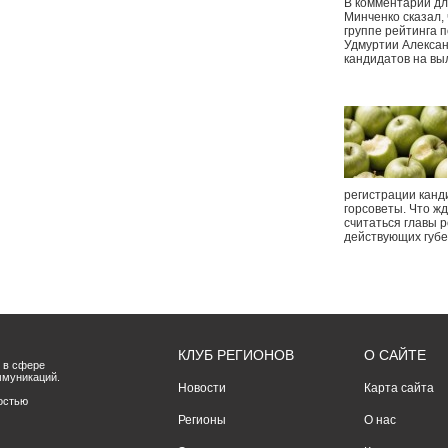
В комментарии дл
Минченко сказал,
группе рейтинга п
Удмуртии Алексан
кандидатов на вы
регистрации канд
горсоветы. Что ж
считаться главы р
действующих губ
КЛУБ РЕГИОНОВ
О САЙТЕ
 в сфере
ммуникаций.
Новости
Карта сайта
остью
Регионы
О нас