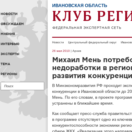
ИВАНОВСКАЯ ОБЛАСТЬ
НОВОСТИ
ОБСУЖДАЕМ
МНЕНИЯ
Новости
Центральный федеральный округ
Ивановс
ИНТЕРВЬЮ
26 мая 2010
| Архив
ЭКСПЕРТЫ
Михаил Мень потребо
ТЕМА
недоработки в реги
развития конкуренц
РЕГИОНЫ
В Минэкономразвития РФ проходит эксп
конкуренции в Ивановской области до 2
Мень. По его словам, в проекте програ
устранены в ближайшее время.
Как сообщает пресс-служба правительств
в программе отсутствует одно из ключ
конкурентоспособности экономики регио
сфере ЖКХ. «Реализация этого направл