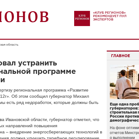
«КЛУБ РЕГИОНОВ»
РЕКОМЕНДУЕТ ПУЛ
ЭКСПЕРТОВ
кая область
ГЛАВНОЕ
вал устранить
ональной программе
ии
ертизу региональная программа «Развитие
012г». Об этом сообщил губернатор Михаил
ммы есть ряд недоработок, которые должны быть
Еще одна про
губернаторов:
строительная 
России проти
а Ивановской области, губернатор отметил, что
демографичес
евых направлений повышения
На фоне оптими
на – внедрение энергосберегающих технологий в
отчетов Минстр
ения должна улучшить тарифное регулирование
о выполнении