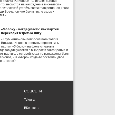
я «Клуба Регионов» политолог Евгений
 что, несмотря на нахождение в «желтой»
олитической устойчивости глав регионов, глава
др Бречалов «не был в числе скорых
лет».
«Яблоку» негде упасть: как партия
переходит в третью лигу
«Клуб Регионов» попросил политолога
Виталия Иванова оценить перспективы
партии «Яблоко» на фоне отказов в
идатов для участия в выборах в заксобрания и
дет партию, с которой когда-то вынуждены были
егионов, и в которой когда-то состояли двое
ернаторов?
СОЦСЕТИ
Telegram
ВКонтакте