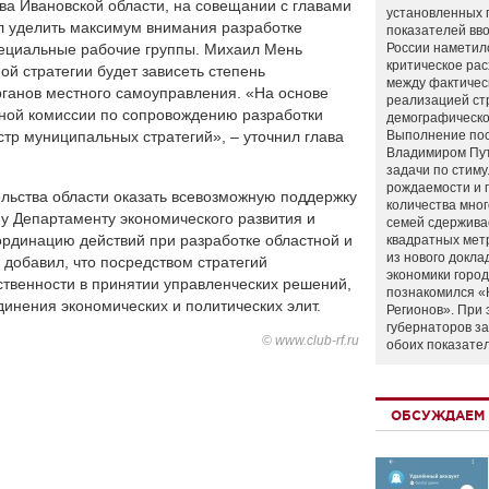
ва Ивановской области, на совещании с главами
установленных 
л уделить максимум внимания разработке
показателей вво
специальные рабочие группы. Михаил Мень
России наметил
критическое ра
ой стратегии будет зависеть степень
между фактичес
ганов местного самоуправления. «На основе
реализацией ст
ной комиссии по сопровождению разработки
демографическо
естр муниципальных стратегий», – уточнил глава
Выполнение по
Владимиром Пу
задачи по стим
рождаемости и
льства области оказать всевозможную поддержку
количества мно
му Департаменту экономического развития и
семей сдержива
ординацию действий при разработке областной и
квадратных мет
из нового докла
добавил, что посредством стратегий
экономики город
твенности в принятии управленческих решений,
познакомился «
инения экономических и политических элит.
Регионов». При 
губернаторов з
© www.club-rf.ru
обоих показате
ОБСУЖДАЕМ 