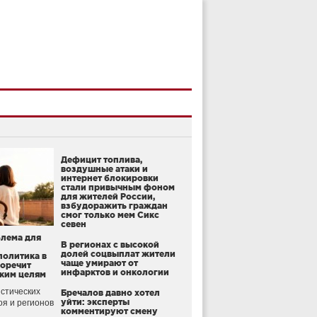
Дефицит топлива,
воздушные атаки и
интернет блокировки
стали привычным фоном
для жителей России,
взбудоражить граждан
смог только мем Сикс
севен
блема для
В регионах с высокой
долей соцвыплат жители
политика в
чаще умирают от
воречит
инфарктов и онкологии
ким целям
стических
Бречалов давно хотел
уйти: эксперты
оя и регионов
комментируют смену