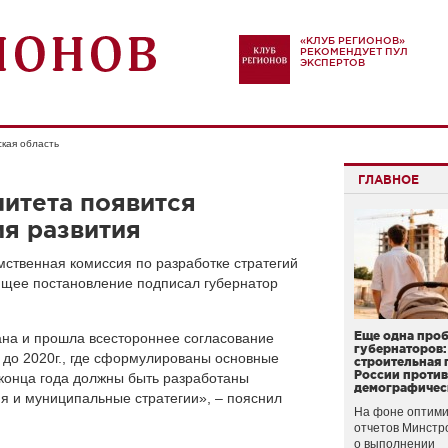
«КЛУБ РЕГИОНОВ»
РЕКОМЕНДУЕТ ПУЛ
ЭКСПЕРТОВ
кая область
ГЛАВНОЕ
итета появится
ия развития
ственная комиссия по разработке стратегий
ющее постановление подписал губернатор
Еще одна про
ана и прошла всестороннее согласование
губернаторов:
 до 2020г., где сформулированы основные
строительная 
России проти
 конца года должны быть разработаны
демографичес
я и муниципальные стратегии», – пояснил
На фоне оптими
отчетов Минстр
о выполнении