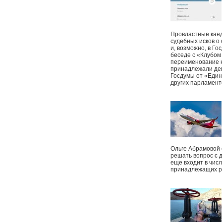
Провластные канд
судебных исков о
и, возможно, в Г
беседе с «Клубом
переименование к
принадлежали деп
Госдумы от «Един
других парламент
Ольге Абрамовой
решать вопрос с 
еще входит в чис
принадлежащих р