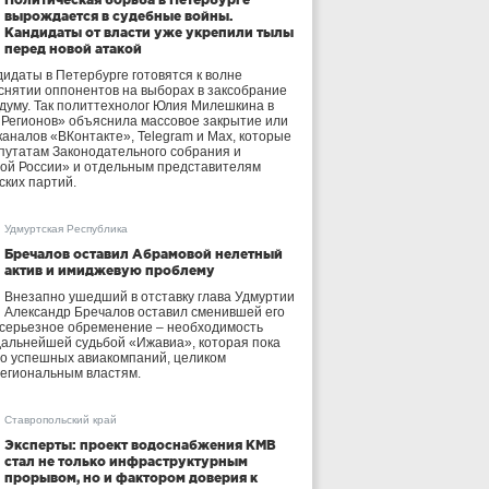
вырождается в судебные войны.
Кандидаты от власти уже укрепили тылы
перед новой атакой
идаты в Петербурге готовятся к волне
 снятии оппонентов на выборах в заксобрание
осдуму. Так политтехнолог Юлия Милешкина в
 Регионов» объяснила массовое закрытие или
аналов «ВКонтакте», Telegram и Max, которые
утатам Законодательного собрания и
ой России» и отдельным представителям
ских партий.
Удмуртская Республика
Бречалов оставил Абрамовой нелетный
актив и имиджевую проблему
Внезапно ушедший в отставку глава Удмуртии
Александр Бречалов оставил сменившей его
 серьезное обременение – необходимость
дальнейшей судьбой «Ижавиа», которая пока
ло успешных авиакомпаний, целиком
егиональным властям.
Ставропольский край
Эксперты: проект водоснабжения КМВ
стал не только инфраструктурным
прорывом, но и фактором доверия к