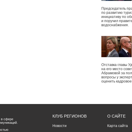
Председатель пр
по развитию тури
инициативу по о
и поручил правит
водоснабжения.
Отставка главы У
на его место сове
Абрамовой за пол
вопросы у экспер
оценить кадрово
КЛУБ РЕГИОНОВ
О САЙТЕ
 в сфере
ммуникаций.
Новости
Карта сайта
остью