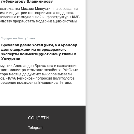
губернатору Владимирову
авительства Михаил Мишустин на совещании
зма и индустрии гостеприимства поддержал
бновлению коммунальной инфраструктуры КМВ
ельству проработать модернизацию системы
Удмуртская Республика
Бречалов давно хотел уйти, а Абрамову
долго держали на «передержке»:
эксперты комментируют смену главы в
Удмуртии
дмуртии Александра Бречалова и назначение
тника министра сельского хозяйства РФ Ольги
тора месяца до думских выборов вызвали
тов. «Клуб Регионов» попросил политологов
е решение президента Владимира Путина.
СОЦСЕТИ
Telegram