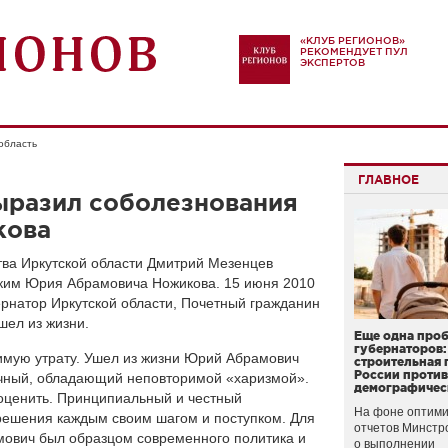
«КЛУБ РЕГИОНОВ»
РЕКОМЕНДУЕТ ПУЛ
ЭКСПЕРТОВ
 область
ГЛАВНОЕ
ыразил соболезнования
кова
тва Иркутской области Дмитрий Мезенцев
ким Юрия Абрамовича Ножикова. 15 июня 2010
рнатор Иркутской области, Почетный гражданин
ел из жизни.
Еще одна про
губернаторов:
имую утрату. Ушел из жизни Юрий Абрамович
строительная 
России проти
ичный, обладающий неповторимой «харизмой».
демографичес
еоценить. Принципиальный и честный
На фоне оптими
 решения каждым своим шагом и поступком. Для
отчетов Минстр
мович был образцом современного политика и
о выполнении