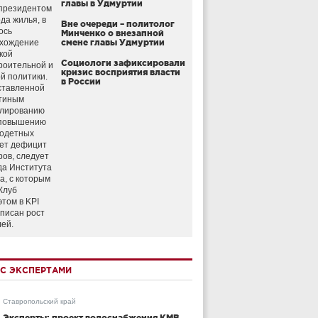
главы в Удмуртии
президентом
да жилья, в
Вне очереди – политолог
ось
Минченко о внезапной
схождение
смене главы Удмуртии
кой
Социологи зафиксировали
роительной и
кризис восприятия власти
й политики.
в России
ставленной
тиным
улированию
 повышению
годетных
ет дефицит
ров, следует
да Института
а, с которым
Клуб
этом в KPI
аписан рост
лей.
С ЭКСПЕРТАМИ
Ставропольский край
Эксперты: проект водоснабжения КМВ