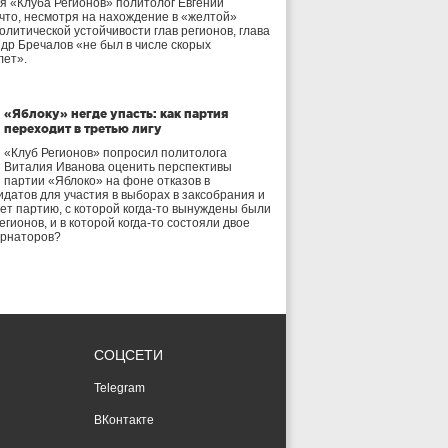
я «Клуба Регионов» политолог Евгений
 что, несмотря на нахождение в «желтой»
олитической устойчивости глав регионов, глава
др Бречалов «не был в числе скорых
лет».
«Яблоку» негде упасть: как партия
переходит в третью лигу
«Клуб Регионов» попросил политолога
Виталия Иванова оценить перспективы
партии «Яблоко» на фоне отказов в
идатов для участия в выборах в заксобрания и
дет партию, с которой когда-то вынуждены были
егионов, и в которой когда-то состояли двое
ернаторов?
СОЦСЕТИ
Telegram
ВКонтакте