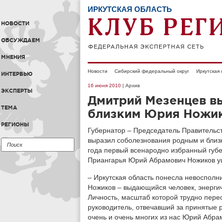
ИРКУТСКАЯ ОБЛАСТЬ
НОВОСТИ
ОБСУЖДАЕМ
МНЕНИЯ
Новости
Сибирский федеральный округ
Иркутская
ИНТЕРВЬЮ
16 июня 2010
| Архив
ЭКСПЕРТЫ
Дмитрий Мезенцев в
ТЕМА
близким Юрия Ножи
РЕГИОНЫ
Губернатор – Председатель Правительс
выразил соболезнования родным и близ
года первый всенародно избранный губе
Приангарья Юрий Абрамович Ножиков уш
– Иркутская область понесла невосполн
Ножиков – выдающийся человек, энерг
Личность, масштаб которой трудно пер
руководитель, отвечавший за принятые
очень и очень многих из нас Юрий Абра