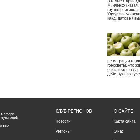
В комментарии дл
Минченко сказал,
группе рейтинга п
Удмуртии Алексан
кандидатов на вы
регистрации канд
горсоветы. Что ж
считаться главы р
действующих губ
КЛУБ РЕГИОНОВ
О САЙТЕ
 в сфере
ммуникаций.
Новости
Карта сайта
остью
Регионы
О нас