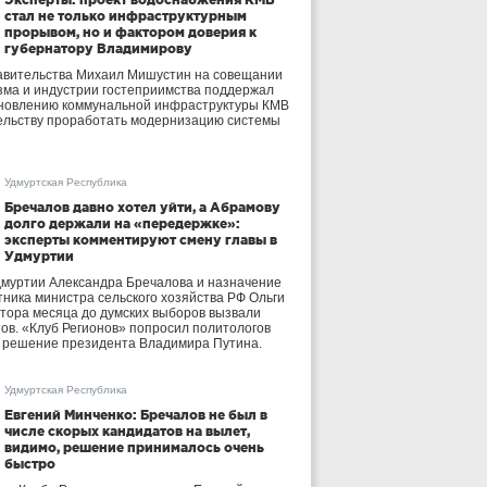
стал не только инфраструктурным
прорывом, но и фактором доверия к
губернатору Владимирову
авительства Михаил Мишустин на совещании
зма и индустрии гостеприимства поддержал
бновлению коммунальной инфраструктуры КМВ
ельству проработать модернизацию системы
Удмуртская Республика
Бречалов давно хотел уйти, а Абрамову
долго держали на «передержке»:
эксперты комментируют смену главы в
Удмуртии
дмуртии Александра Бречалова и назначение
тника министра сельского хозяйства РФ Ольги
тора месяца до думских выборов вызвали
тов. «Клуб Регионов» попросил политологов
е решение президента Владимира Путина.
Удмуртская Республика
Евгений Минченко: Бречалов не был в
числе скорых кандидатов на вылет,
видимо, решение принималось очень
быстро