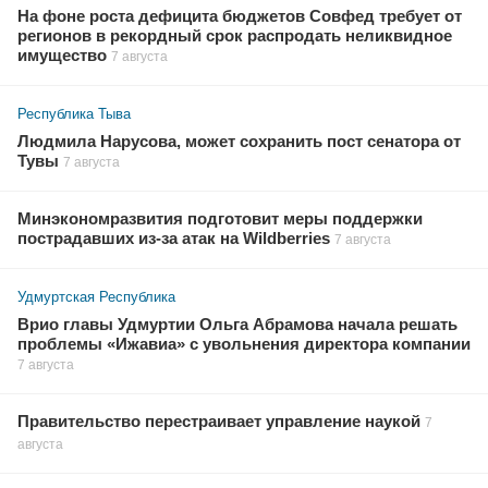
На фоне роста дефицита бюджетов Совфед требует от
регионов в рекордный срок распродать неликвидное
имущество
7 августа
Республика Тыва
Людмила Нарусова, может сохранить пост сенатора от
Тувы
7 августа
Минэкономразвития подготовит меры поддержки
пострадавших из-за атак на Wildberries
7 августа
Удмуртская Республика
Врио главы Удмуртии Ольга Абрамова начала решать
проблемы «Ижавиа» с увольнения директора компании
7 августа
Правительство перестраивает управление наукой
7
августа