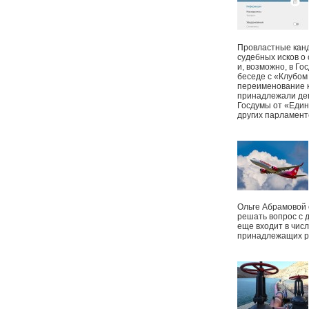
Провластные канд
судебных исков о
и, возможно, в Г
беседе с «Клубом
переименование к
принадлежали деп
Госдумы от «Един
других парламент
Ольге Абрамовой
решать вопрос с 
еще входит в чис
принадлежащих р