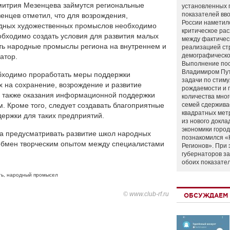
митрия Мезенцева займутся региональные
установленных 
показателей вво
енцев отметил, что для возрождения,
России наметил
одных художественных промыслов необходимо
критическое ра
обходимо создать условия для развития малых
между фактичес
ять народные промыслы региона на внутреннем и
реализацией ст
демографическо
атор.
Выполнение по
Владимиром Пу
обходимо проработать меры поддержки
задачи по стим
 на сохранение, возрождение и развитие
рождаемости и
а также оказания информационной поддержки
количества мно
. Кроме того, следует создавать благоприятные
семей сдержива
квадратных мет
ержки для таких предприятий.
из нового докла
экономики город
а предусматривать развитие школ народных
познакомился «
 обмен творческим опытом между специалистами
Регионов». При 
губернаторов з
обоих показате
ть
,
народный промысел
© www.club-rf.ru
ОБСУЖДАЕМ 