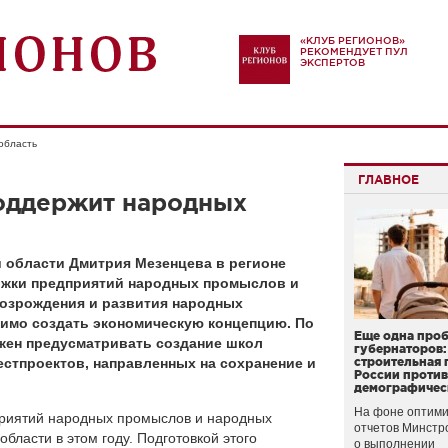
«КЛУБ РЕГИОНОВ»
РЕКОМЕНДУЕТ ПУЛ
ЭКСПЕРТОВ
 область
ГЛАВНОЕ
оддержит народных
 области Дмитрия Мезенцева в регионе
ржки предприятий народных промыслов и
 возрождения и развития народных
имо создать экономическую концепцию. По
Еще одна про
жен предусматривать создание школ
губернаторов:
стпроектов, направленных на сохранение и
строительная 
России проти
демографичес
На фоне оптими
приятий народных промыслов и народных
отчетов Минстр
бласти в этом году. Подготовкой этого
о выполнении