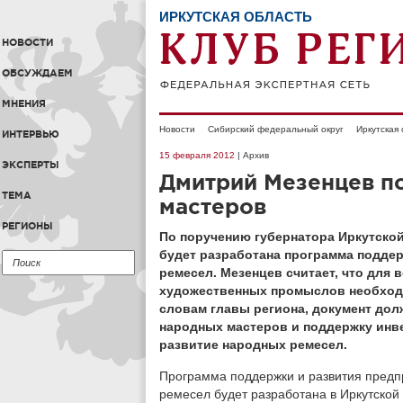
ИРКУТСКАЯ ОБЛАСТЬ
НОВОСТИ
ОБСУЖДАЕМ
МНЕНИЯ
Новости
Сибирский федеральный округ
Иркутская
ИНТЕРВЬЮ
15 февраля 2012
| Архив
ЭКСПЕРТЫ
Дмитрий Мезенцев п
ТЕМА
мастеров
РЕГИОНЫ
По поручению губернатора Иркутской
будет разработана программа подде
ремесел. Мезенцев считает, что для
художественных промыслов необход
словам главы региона, документ дол
народных мастеров и поддержку инве
развитие народных ремесел.
Программа поддержки и развития пред
ремесел будет разработана в Иркутской о