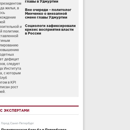
главы в Удмуртии
президентом
да жилья, в
Вне очереди – политолог
ось
Минченко о внезапной
схождение
смене главы Удмуртии
кой
Социологи зафиксировали
роительной и
кризис восприятия власти
й политики.
в России
ставленной
тиным
улированию
 повышению
годетных
ет дефицит
ров, следует
да Института
а, с которым
Клуб
этом в KPI
аписан рост
лей.
С ЭКСПЕРТАМИ
Город Санкт-Петербург
Политическая борьба в Петербурге