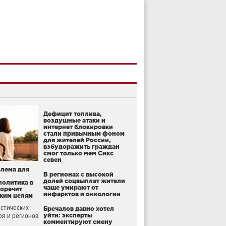
Дефицит топлива,
воздушные атаки и
интернет блокировки
стали привычным фоном
для жителей России,
взбудоражить граждан
смог только мем Сикс
севен
блема для
В регионах с высокой
долей соцвыплат жители
политика в
чаще умирают от
воречит
инфарктов и онкологии
ким целям
стических
Бречалов давно хотел
уйти: эксперты
оя и регионов
комментируют смену