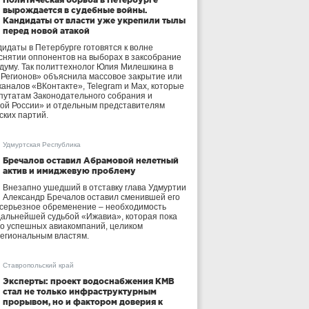
вырождается в судебные войны.
Кандидаты от власти уже укрепили тылы
перед новой атакой
идаты в Петербурге готовятся к волне
 снятии оппонентов на выборах в заксобрание
осдуму. Так политтехнолог Юлия Милешкина в
 Регионов» объяснила массовое закрытие или
аналов «ВКонтакте», Telegram и Max, которые
утатам Законодательного собрания и
ой России» и отдельным представителям
ских партий.
Удмуртская Республика
Бречалов оставил Абрамовой нелетный
актив и имиджевую проблему
Внезапно ушедший в отставку глава Удмуртии
Александр Бречалов оставил сменившей его
 серьезное обременение – необходимость
дальнейшей судьбой «Ижавиа», которая пока
ло успешных авиакомпаний, целиком
егиональным властям.
Ставропольский край
Эксперты: проект водоснабжения КМВ
стал не только инфраструктурным
прорывом, но и фактором доверия к