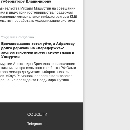
губернатору Владимирову
авительства Михаил Мишустин на совещании
зма и индустрии гостеприимства поддержал
бновлению коммунальной инфраструктуры КМВ
ельству проработать модернизацию системы
Удмуртская Республика
Бречалов давно хотел уйти, а Абрамову
долго держали на «передержке»:
эксперты комментируют смену главы в
Удмуртии
дмуртии Александра Бречалова и назначение
тника министра сельского хозяйства РФ Ольги
тора месяца до думских выборов вызвали
тов. «Клуб Регионов» попросил политологов
е решение президента Владимира Путина.
СОЦСЕТИ
Telegram