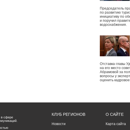
Председатель пр
по развитию тури
инициативу по о
и поручил правит
водоснабжения.
Отставка главы У
на его место сове
Абрамовой за пол
вопросы у экспер
оценить кадрово
КЛУБ РЕГИОНОВ
О САЙТЕ
 в сфере
ммуникаций.
Новости
Карта сайта
остью