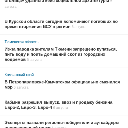
столица» удачный кейс социальной архитектуры
6
августа
В Курской области сегодня вспоминают погибших во
время вторжения ВСУ в регион
6 августа
Тюменская область
Из-за паводка жителям Тюмени запрещено купаться,
пить воду и поить домашний скот из городских
водоемов
6 августа
Камчатский край
В Петропавловске-Камчатском официально сменился
мэр
6 августа
Кабмин разрешил выпуск, ввоз и продажу бензина
Евро-2, Евро-3, Евро-4
6 августа
Эксперты назвали регионы-победители и аутсайдеры
инновационной гонки