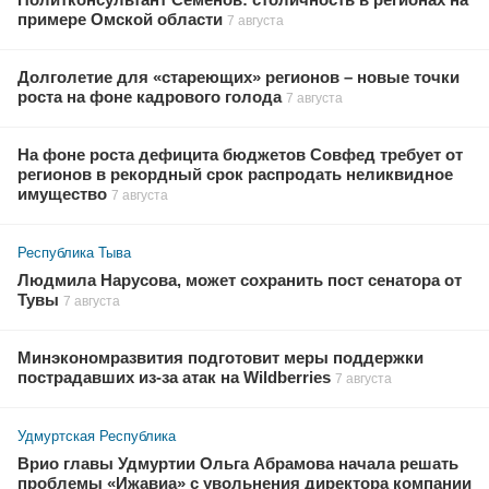
Политконсультант Семёнов: столичность в регионах на
примере Омской области
7 августа
Долголетие для «стареющих» регионов – новые точки
роста на фоне кадрового голода
7 августа
На фоне роста дефицита бюджетов Совфед требует от
регионов в рекордный срок распродать неликвидное
имущество
7 августа
Республика Тыва
Людмила Нарусова, может сохранить пост сенатора от
Тувы
7 августа
Минэкономразвития подготовит меры поддержки
пострадавших из-за атак на Wildberries
7 августа
Удмуртская Республика
Врио главы Удмуртии Ольга Абрамова начала решать
проблемы «Ижавиа» с увольнения директора компании