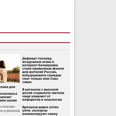
Дефицит топлива,
воздушные атаки и
интернет блокировки
стали привычным фоном
для жителей России,
взбудоражить граждан
смог только мем Сикс
севен
блема для
В регионах с высокой
долей соцвыплат жители
политика в
чаще умирают от
воречит
инфарктов и онкологии
ким целям
стических
Бречалов давно хотел
уйти: эксперты
оя и регионов
комментируют смену