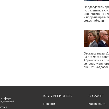
Председатель пр
по развитию тури
инициативу по о
и поручил правит
водоснабжения.
Отставка главы У
на его место сове
Абрамовой за пол
вопросы у экспер
оценить кадрово
КЛУБ РЕГИОНОВ
О САЙТЕ
 в сфере
ммуникаций.
Новости
Карта сайта
остью