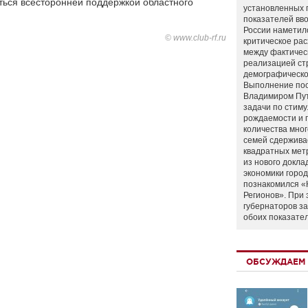
аться всесторонней поддержкой областного
установленных 
показателей вво
России наметил
© www.club-rf.ru
критическое ра
между фактичес
реализацией ст
демографическо
Выполнение по
Владимиром Пу
задачи по стим
рождаемости и
количества мно
семей сдержива
квадратных мет
из нового докла
экономики город
познакомился «
Регионов». При 
губернаторов з
обоих показате
ОБСУЖДАЕМ 