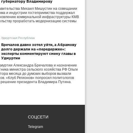
губернатору Владимирову
авительства Михаил Мишустин на совещании
зма и индустрии гостеприимства поддержал
бновлению коммунальной инфраструктуры КМВ
ельству проработать модернизацию системы
Удмуртская Республика
Бречалов давно хотел уйти, а Абрамову
долго держали на «передержке»:
эксперты комментируют смену главы в
Удмуртии
дмуртии Александра Бречалова и назначение
тника министра сельского хозяйства РФ Ольги
тора месяца до думских выборов вызвали
тов. «Клуб Регионов» попросил политологов
е решение президента Владимира Путина.
СОЦСЕТИ
Telegram