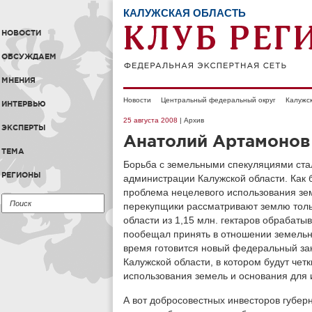
КАЛУЖСКАЯ ОБЛАСТЬ
НОВОСТИ
ОБСУЖДАЕМ
МНЕНИЯ
Новости
Центральный федеральный округ
Калужск
ИНТЕРВЬЮ
25 августа 2008
| Архив
ЭКСПЕРТЫ
Анатолий Артамонов
ТЕМА
Борьба с земельными спекуляциями ста
РЕГИОНЫ
администрации Калужской области. Как 
проблема нецелевого использования зе
перекупщики рассматривают землю тольк
области из 1,15 млн. гектаров обрабаты
пообещал принять в отношении земельн
время готовится новый федеральный зак
Калужской области, в котором будут че
использования земель и основания для 
А вот добросовестных инвесторов губерн