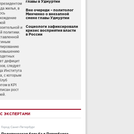
главы в Удмуртии
президентом
да жилья, в
Вне очереди – политолог
ось
Минченко о внезапной
схождение
смене главы Удмуртии
кой
Социологи зафиксировали
роительной и
кризис восприятия власти
й политики.
в России
ставленной
тиным
улированию
 повышению
годетных
ет дефицит
ров, следует
да Института
а, с которым
Клуб
этом в KPI
аписан рост
лей.
С ЭКСПЕРТАМИ
Город Санкт-Петербург
Политическая борьба в Петербурге