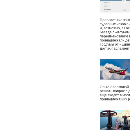
Провластные канд
судебных исков о
и, возможно, в Г
беседе с «Клубом
переименование к
принадлежали деп
Госдумы от «Един
других парламент
Ольге Абрамовой
решать вопрос с 
еще входит в чис
принадлежащих р