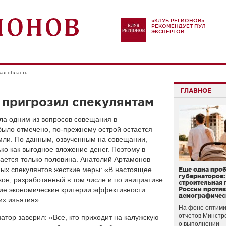
«КЛУБ РЕГИОНОВ»
РЕКОМЕНДУЕТ ПУЛ
ЭКСПЕРТОВ
ая область
ГЛАВНОЕ
 пригрозил спекулянтам
ла одним из вопросов совещания в
было отмечено, по-прежнему острой остается
мли. По данным, озвученным на совещании,
о как выгодное вложение денег. Поэтому в
вается только половина. Анатолий Артамонов
ых спекулянтов жесткие меры: «В настоящее
Еще одна про
губернаторов:
он, разработанный в том числе и по инициативе
строительная 
ткие экономические критерии эффективности
России проти
демографичес
их изъятия».
На фоне оптими
отчетов Минстр
атор заверил: «Все, кто приходит на калужскую
о выполнении