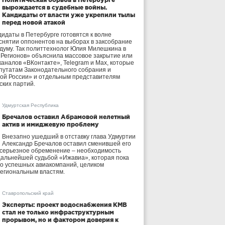
вырождается в судебные войны.
Кандидаты от власти уже укрепили тылы
перед новой атакой
идаты в Петербурге готовятся к волне
 снятии оппонентов на выборах в заксобрание
осдуму. Так политтехнолог Юлия Милешкина в
 Регионов» объяснила массовое закрытие или
аналов «ВКонтакте», Telegram и Max, которые
утатам Законодательного собрания и
ой России» и отдельным представителям
ских партий.
Удмуртская Республика
Бречалов оставил Абрамовой нелетный
актив и имиджевую проблему
Внезапно ушедший в отставку глава Удмуртии
Александр Бречалов оставил сменившей его
 серьезное обременение – необходимость
дальнейшей судьбой «Ижавиа», которая пока
ло успешных авиакомпаний, целиком
егиональным властям.
Ставропольский край
Эксперты: проект водоснабжения КМВ
стал не только инфраструктурным
прорывом, но и фактором доверия к