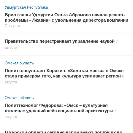
Удмуртская Республика
Врио главы Удмуртии Ольга Абрамова начала решать
проблемы «Ижавиа» с увольнения директора компании
7 августа
Правительство перестраивает управление наукой
7
августа
Омская область
Политконсультант Корякин: «Золотая маска» в Омске
стала примером того, как культура усиливает регион
6
августа
Омская область
Политтехнолог Фёдорова: «Омск – культурная
столица» удачный кейс социальной архитектуры
6
августа
В Курской области сегодня вспоминают погибших во