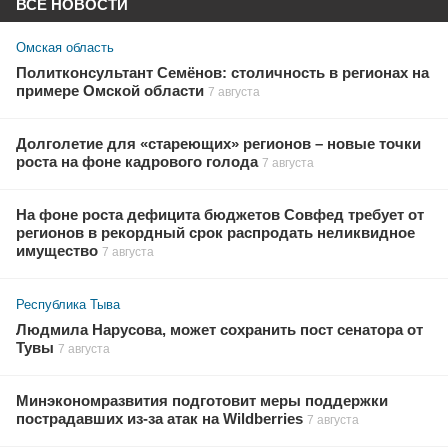
ВСЕ НОВОСТИ
Омская область
Политконсультант Семёнов: столичность в регионах на
примере Омской области
7 августа
Долголетие для «стареющих» регионов – новые точки
роста на фоне кадрового голода
7 августа
На фоне роста дефицита бюджетов Совфед требует от
регионов в рекордный срок распродать неликвидное
имущество
7 августа
Республика Тыва
Людмила Нарусова, может сохранить пост сенатора от
Тувы
7 августа
Минэкономразвития подготовит меры поддержки
пострадавших из-за атак на Wildberries
7 августа