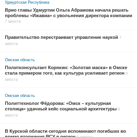
Удмуртская Республика
Врио главы Удмуртии Ольга Абрамова начала решать
проблемы «Ижавиа» с увольнения директора компании
7 августа
Правительство перестраивает управление наукой
7
августа
Омская область
Политконсультант Корякин: «Золотая маска» в Омске
стала примером того, как культура усиливает регион
6
августа
Омская область
Политтехнолог Фёдорова: «Омск – культурная
столица» удачный кейс социальной архитектуры
6
августа
В Курской области сегодня вспоминают погибших во
время вторжения ВСУ в регион