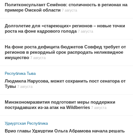
Политконсультант Семёнов: столичность в регионах на
примере Омской области
7 августа
Долголетие для «стареющих» регионов – новые точки
роста на фоне кадрового голода
7 августа
На фоне роста дефицита бюджетов Совфед требует от
регионов в рекордный срок распродать неликвидное
имущество
7 августа
Республика Тыва
Людмила Нарусова, может сохранить пост сенатора от
Тувы
7 августа
Минэкономразвития подготовит меры поддержки
пострадавших из-за атак на Wildberries
7 августа
Удмуртская Республика
Врио главы Удмуртии Ольга Абрамова начала решать