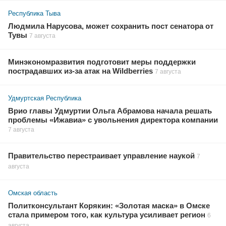
Республика Тыва
Людмила Нарусова, может сохранить пост сенатора от
Тувы
7 августа
Минэкономразвития подготовит меры поддержки
пострадавших из-за атак на Wildberries
7 августа
Удмуртская Республика
Врио главы Удмуртии Ольга Абрамова начала решать
проблемы «Ижавиа» с увольнения директора компании
7 августа
Правительство перестраивает управление наукой
7
августа
Омская область
Политконсультант Корякин: «Золотая маска» в Омске
стала примером того, как культура усиливает регион
6
августа