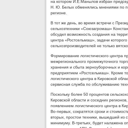
на котором И.Е.Манылов избран предсе
Н. Ю. Белых обменялись мнениями по п
регионе.
В тот же день, во время встречи с Пре
сельхозтехники «Союзагромаш» Констан
обсудил возможность создания на терри
центра «Ростсельмаш», задачи которого
сельхозпроизводителей не только вятско
Формирование логистического центра пр
межрегионального промежуточного торг
хранения и сбыта зерноуборочных и ко
предприятием «Ростсельмаш». Кроме тог
логистического центра в Кировской обл
сервисная служба по обслуживанию тех
Поскольку более 50 процентов сельскох
Кировской области и соседних регионов
появлением логистического центра в Ки
Во-первых, сократятся сроки и стоимос
вторых, простои техники, вышедшей из 
минимуму. В-третьих, будет налажена о