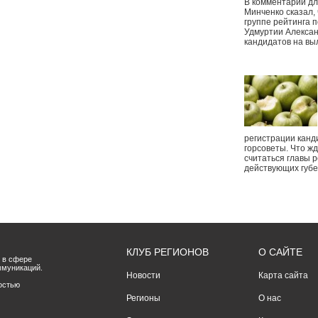
В комментарии дл
Минченко сказал,
группе рейтинга п
Удмуртии Алексан
кандидатов на вы
регистрации канд
горсоветы. Что ж
считаться главы р
действующих губ
КЛУБ РЕГИОНОВ
О САЙТЕ
 в сфере
ммуникаций.
Новости
Карта сайта
остью
Регионы
О нас