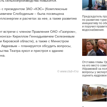
ть сельхозпроизводства повысится.
 – с президентом ЗАО «КЭС» (Комплексные
ьевичем Слободиным – была посвящена
Председатель пр
плоэнергии и расчетах за нее, а также развитию
по развитию тури
инициативу по о
и поручил правит
водоснабжения.
ет встречи с членом Правления ОАО «Газпром»,
ионгаз» Кириллом Геннадьевичем Селезневым
и Кировской области), а также с Министром
 Авдеевым – планируется обсудить вопросы,
ства Театра кукол и пристроя к зданию
ена.
Отставка главы У
на его место сове
Абрамовой за пол
© www.club-rf.ru
вопросы у экспер
оценить кадрово