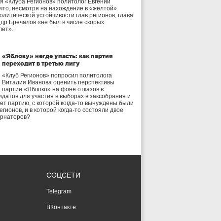
я «Клуба Регионов» политолог Евгений
 что, несмотря на нахождение в «желтой»
олитической устойчивости глав регионов, глава
др Бречалов «не был в числе скорых
лет».
«Яблоку» негде упасть: как партия
переходит в третью лигу
«Клуб Регионов» попросил политолога
Виталия Иванова оценить перспективы
партии «Яблоко» на фоне отказов в
идатов для участия в выборах в заксобрания и
дет партию, с которой когда-то вынуждены были
егионов, и в которой когда-то состояли двое
ернаторов?
СОЦСЕТИ
Telegram
ВКонтакте