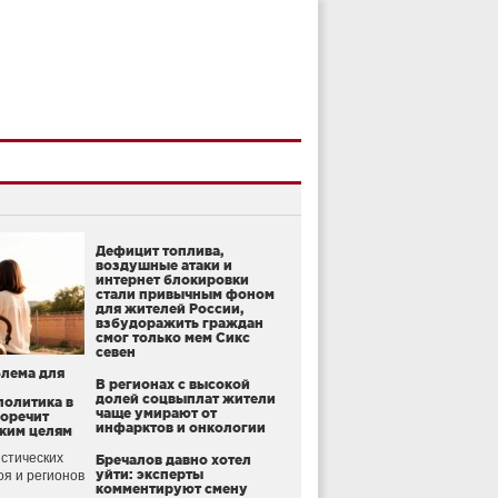
Дефицит топлива,
воздушные атаки и
интернет блокировки
стали привычным фоном
для жителей России,
взбудоражить граждан
смог только мем Сикс
севен
блема для
В регионах с высокой
долей соцвыплат жители
политика в
чаще умирают от
воречит
инфарктов и онкологии
ким целям
стических
Бречалов давно хотел
уйти: эксперты
оя и регионов
комментируют смену