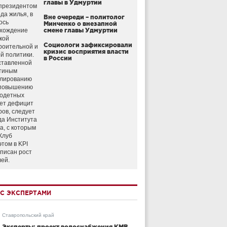
главы в Удмуртии
президентом
да жилья, в
Вне очереди – политолог
ось
Минченко о внезапной
схождение
смене главы Удмуртии
кой
Социологи зафиксировали
роительной и
кризис восприятия власти
й политики.
в России
ставленной
тиным
улированию
 повышению
годетных
ет дефицит
ров, следует
да Института
а, с которым
Клуб
этом в KPI
аписан рост
лей.
С ЭКСПЕРТАМИ
Ставропольский край
Эксперты: проект водоснабжения КМВ