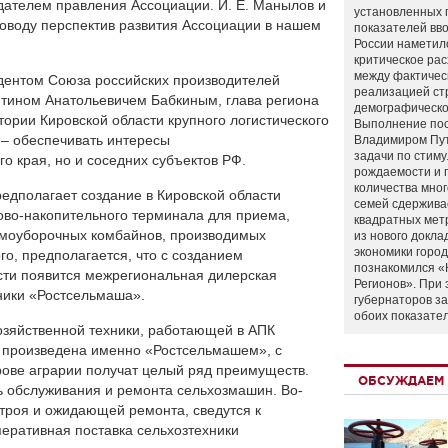
дателем правления Ассоциации. И. Е. Манылов и
установленных 
оводу перспектив развития Ассоциации в нашем
показателей вво
России наметил
критическое ра
между фактичес
зидентом Союза российских производителей
реализацией ст
тином Анатольевичем Бабкиным, глава региона
демографическо
тории Кировской области крупного логистического
Выполнение по
 – обеспечивать интересы
Владимиром Пу
задачи по стим
го края, но и соседних субъектов РФ.
рождаемости и
количества мно
едполагает создание в Кировской области
семей сдержива
ово-накопительного терминала для приема,
квадратных мет
рмоуборочных комбайнов, производимых
из нового докла
экономики город
о, предполагается, что с созданием
познакомился «
асти появится межрегиональная дилерская
Регионов». При 
ники «Ростсельмаша».
губернаторов з
обоих показате
озяйственной техники, работающей в АПК
, произведена именно «Ростсельмашем», с
рове аграрии получат целый ряд преимуществ.
ОБСУЖДАЕМ 
ть обслуживания и ремонта сельхозмашин. Во-
строя и ожидающей ремонта, сведутся к
перативная поставка сельхозтехники