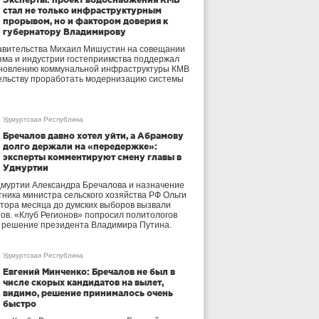
стал не только инфраструктурным
прорывом, но и фактором доверия к
губернатору Владимирову
авительства Михаил Мишустин на совещании
зма и индустрии гостеприимства поддержал
бновлению коммунальной инфраструктуры КМВ
ельству проработать модернизацию системы
Удмуртская Республика
Бречалов давно хотел уйти, а Абрамову
долго держали на «передержке»:
эксперты комментируют смену главы в
Удмуртии
дмуртии Александра Бречалова и назначение
тника министра сельского хозяйства РФ Ольги
тора месяца до думских выборов вызвали
тов. «Клуб Регионов» попросил политологов
е решение президента Владимира Путина.
Удмуртская Республика
Евгений Минченко: Бречалов не был в
числе скорых кандидатов на вылет,
видимо, решение принималось очень
быстро