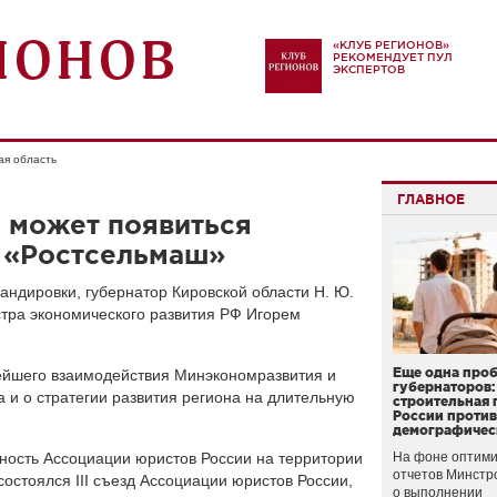
«КЛУБ РЕГИОНОВ»
РЕКОМЕНДУЕТ ПУЛ
ЭКСПЕРТОВ
ая область
ГЛАВНОЕ
 может появиться
р «Ростсельмаш»
андировки, губернатор Кировской области Н. Ю.
тра экономического развития РФ Игорем
Еще одна про
ейшего взаимодействия Минэкономразвития и
губернаторов:
а и о стратегии развития региона на длительную
строительная 
России проти
демографичес
ность Ассоциации юристов России на территории
На фоне оптими
отчетов Минстр
состоялся III съезд Ассоциации юристов России,
о выполнении