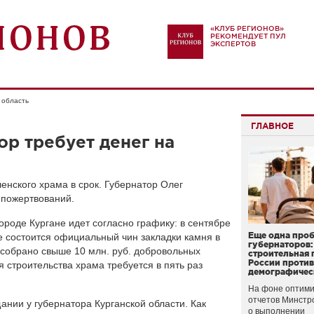
«КЛУБ РЕГИОНОВ»
РЕКОМЕНДУЕТ ПУЛ
ЭКСПЕРТОВ
 область
ГЛАВНОЕ
ор требует денег на
енского храма в срок. Губернатор Олег
 пожертвований.
ороде Кургане идет согласно графику: в сентябре
Еще одна про
ре состоится официальный чин закладки камня в
губернаторов:
 собрано свыше 10 млн. руб. добровольных
строительная 
России проти
 строительства храма требуется в пять раз
демографичес
На фоне оптими
отчетов Минстр
нии у губернатора Курганской области. Как
о выполнении