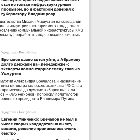
стал не только инфраструктурным
прорывом, но и фактором доверия к
губернатору Владимирову
авительства Михаил Мишустин на совещании
зма и индустрии гостеприимства поддержал
бновлению коммунальной инфраструктуры КМВ
ельству проработать модернизацию системы
Удмуртская Республика
Бречалов давно хотел уйти, а Абрамову
долго держали на «передержке»:
эксперты комментируют смену главы в
Удмуртии
дмуртии Александра Бречалова и назначение
тника министра сельского хозяйства РФ Ольги
тора месяца до думских выборов вызвали
тов. «Клуб Регионов» попросил политологов
е решение президента Владимира Путина.
Удмуртская Республика
Евгений Минченко: Бречалов не был в
числе скорых кандидатов на вылет,
видимо, решение принималось очень
быстро