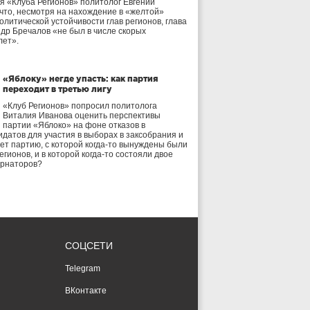
я «Клуба Регионов» политолог Евгений
 что, несмотря на нахождение в «желтой»
олитической устойчивости глав регионов, глава
др Бречалов «не был в числе скорых
лет».
«Яблоку» негде упасть: как партия
переходит в третью лигу
«Клуб Регионов» попросил политолога
Виталия Иванова оценить перспективы
партии «Яблоко» на фоне отказов в
идатов для участия в выборах в заксобрания и
дет партию, с которой когда-то вынуждены были
егионов, и в которой когда-то состояли двое
ернаторов?
СОЦСЕТИ
Telegram
ВКонтакте