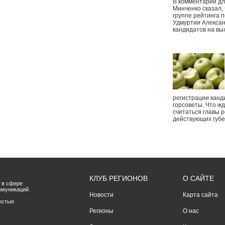
В комментарии дл
Минченко сказал,
группе рейтинга п
Удмуртии Алексан
кандидатов на вы
регистрации канд
горсоветы. Что ж
считаться главы р
действующих губ
КЛУБ РЕГИОНОВ
О САЙТЕ
 в сфере
ммуникаций.
Новости
Карта сайта
остью
Регионы
О нас