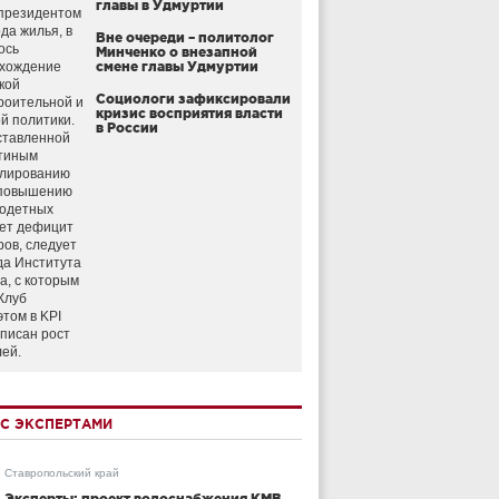
главы в Удмуртии
президентом
да жилья, в
Вне очереди – политолог
ось
Минченко о внезапной
схождение
смене главы Удмуртии
кой
Социологи зафиксировали
роительной и
кризис восприятия власти
й политики.
в России
ставленной
тиным
улированию
 повышению
годетных
ет дефицит
ров, следует
да Института
а, с которым
Клуб
этом в KPI
аписан рост
лей.
С ЭКСПЕРТАМИ
Ставропольский край
Эксперты: проект водоснабжения КМВ