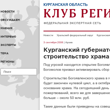
КУРГАНСКАЯ ОБЛАСТЬ
НОВОСТИ
ОБСУЖДАЕМ
МНЕНИЯ
Новости
Уральский федеральный округ
Курганская
ИНТЕРВЬЮ
3 сентября 2008
| Архив
ЭКСПЕРТЫ
Курганский губернат
ТЕМА
строительство храма
РЕГИОНЫ
Под угрозой находится открытие Богоявл
Богомолов призвал активизировать сбор
Строительство Богоявленского храма в г
будет закончен нулевой цикл, а в октяб
основание храма. На сегодняшний день
пожертвований, всего же для завершения
больше – около 50 млн. руб.
Такие данные были приведены на совеща