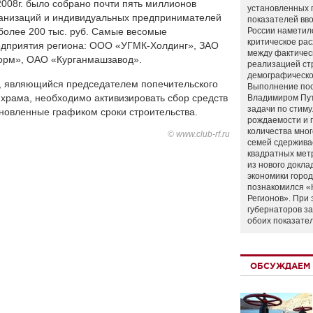
2008г. было собрано почти пять миллионов
установленных 
рганизаций и индивидуальных предпринимателей
показателей вво
 более 200 тыс. руб. Самые весомые
России наметил
критическое ра
едприятия региона: ООО «УГМК-Холдинг», ЗАО
между фактичес
орм», ОАО «Курганмашзавод».
реализацией ст
демографическо
в, являющийся председателем попечительского
Выполнение по
 храма, необходимо активизировать сбор средств
Владимиром Пу
задачи по стим
ановленные графиком сроки строительства.
рождаемости и
количества мно
© www.club-rf.ru
семей сдержива
квадратных мет
из нового докла
экономики город
познакомился «
Регионов». При 
губернаторов з
обоих показате
ОБСУЖДАЕМ 