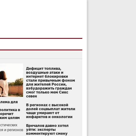
Дефицит топлива,
воздушные атаки и
интернет блокировки
стали привычным фоном
для жителей России,
взбудоражить граждан
смог только мем Сикс
севен
блема для
В регионах с высокой
долей соцвыплат жители
политика в
чаще умирают от
воречит
инфарктов и онкологии
ким целям
стических
Бречалов давно хотел
уйти: эксперты
оя и регионов
комментируют смену