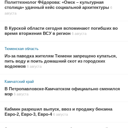
Политтехнолог Фёдорова: «Омск – культурная
столица» удачный кейс социальной архитектуры
6
августа
В Курской области сегодня вспоминают погибших во
время вторжения ВСУ в регион
6 августа
Тюменская область
Из-за паводка жителям Тюмени запрещено купаться,
пить воду и поить домашний скот из городских
водоемов
6 августа
Камчатский край
В Петропавловске-Камчатском официально сменился
мэр
6 августа
Кабмин разрешил выпуск, ввоз и продажу бензина
Евро-2, Евро-3, Евро-4
6 августа