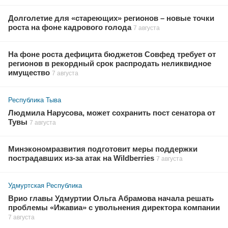
Долголетие для «стареющих» регионов – новые точки
роста на фоне кадрового голода
7 августа
На фоне роста дефицита бюджетов Совфед требует от
регионов в рекордный срок распродать неликвидное
имущество
7 августа
Республика Тыва
Людмила Нарусова, может сохранить пост сенатора от
Тувы
7 августа
Минэкономразвития подготовит меры поддержки
пострадавших из-за атак на Wildberries
7 августа
Удмуртская Республика
Врио главы Удмуртии Ольга Абрамова начала решать
проблемы «Ижавиа» с увольнения директора компании
7 августа