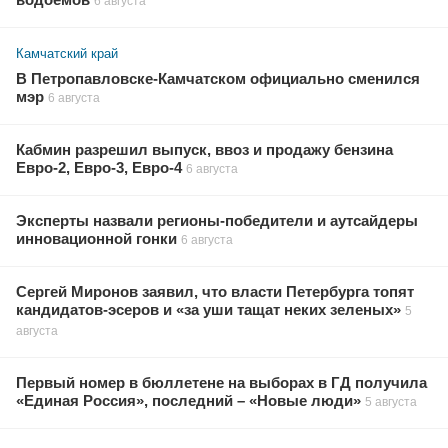
водоемов
6 августа
Камчатский край
В Петропавловске-Камчатском официально сменился
мэр
6 августа
Кабмин разрешил выпуск, ввоз и продажу бензина
Евро-2, Евро-3, Евро-4
6 августа
Эксперты назвали регионы-победители и аутсайдеры
инновационной гонки
6 августа
Сергей Миронов заявил, что власти Петербурга топят
кандидатов-эсеров и «за уши тащат неких зеленых»
5
августа
Первый номер в бюллетене на выборах в ГД получила
«Единая Россия», последний – «Новые люди»
5 августа