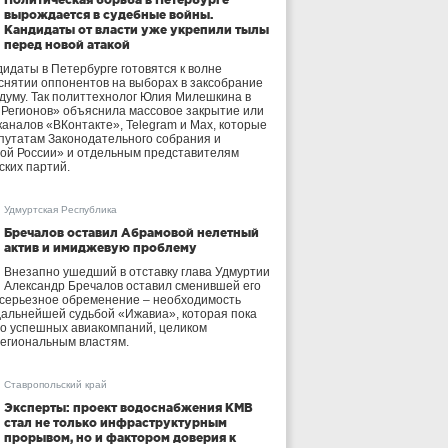
вырождается в судебные войны.
Кандидаты от власти уже укрепили тылы
перед новой атакой
идаты в Петербурге готовятся к волне
 снятии оппонентов на выборах в заксобрание
осдуму. Так политтехнолог Юлия Милешкина в
 Регионов» объяснила массовое закрытие или
аналов «ВКонтакте», Telegram и Max, которые
утатам Законодательного собрания и
ой России» и отдельным представителям
ских партий.
Удмуртская Республика
Бречалов оставил Абрамовой нелетный
актив и имиджевую проблему
Внезапно ушедший в отставку глава Удмуртии
Александр Бречалов оставил сменившей его
 серьезное обременение – необходимость
дальнейшей судьбой «Ижавиа», которая пока
ло успешных авиакомпаний, целиком
егиональным властям.
Ставропольский край
Эксперты: проект водоснабжения КМВ
стал не только инфраструктурным
прорывом, но и фактором доверия к