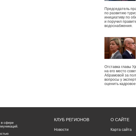
Председатель пр
по развитию тури
инициативу по о
и поручил правит
водоснабжения.
Отставка главы У
на его место сове
Абрамовой за пол
вопросы у экспер
оценить кадрово
КЛУБ РЕГИОНОВ
О САЙТЕ
 в сфере
ммуникаций.
Новости
Карта сайта
остью