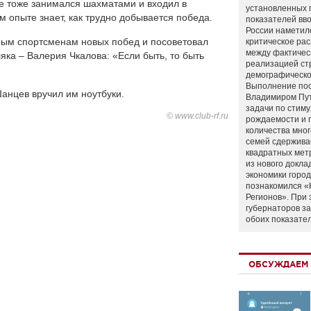
ве тоже занимался шахматами и входил в
установленных 
 опыте знает, как трудно добывается победа.
показателей вво
России наметил
ным спортсменам новых побед и посоветовал
критическое ра
между фактичес
ляка – Валерия Чкалова: «Если быть, то быть
реализацией ст
демографическо
Выполнение по
анцев вручил им ноутбуки.
Владимиром Пу
задачи по стим
© www.club-rf.ru
рождаемости и
количества мно
семей сдержива
квадратных мет
из нового докла
экономики город
познакомился «
Регионов». При 
губернаторов з
обоих показате
ОБСУЖДАЕМ 