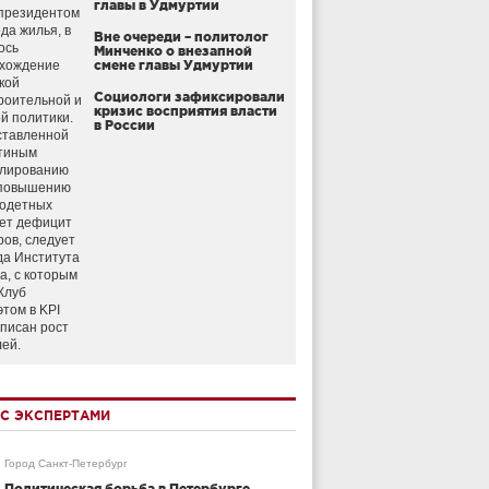
главы в Удмуртии
президентом
да жилья, в
Вне очереди – политолог
ось
Минченко о внезапной
схождение
смене главы Удмуртии
кой
Социологи зафиксировали
роительной и
кризис восприятия власти
й политики.
в России
ставленной
тиным
улированию
 повышению
годетных
ет дефицит
ров, следует
да Института
а, с которым
Клуб
этом в KPI
аписан рост
лей.
С ЭКСПЕРТАМИ
Город Санкт-Петербург
Политическая борьба в Петербурге