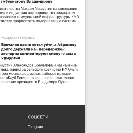
губернатору Владимирову
авительства Михаил Мишустин на совещании
зма и индустрии гостеприимства поддержал
бновлению коммунальной инфраструктуры КМВ
ельству проработать модернизацию системы
Удмуртская Республика
Бречалов давно хотел уйти, а Абрамову
долго держали на «передержке»:
эксперты комментируют смену главы в
Удмуртии
дмуртии Александра Бречалова и назначение
тника министра сельского хозяйства РФ Ольги
тора месяца до думских выборов вызвали
тов. «Клуб Регионов» попросил политологов
е решение президента Владимира Путина.
СОЦСЕТИ
Telegram