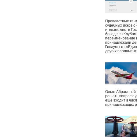
Провластные канд
судебных исков о
и, возможно, в Г
беседе с «Клубом
переименование к
принадлежали деп
Госдумы от «Един
других парламент
Ольге Абрамовой
решать вопрос с 
еще входит в чис
принадлежащих р