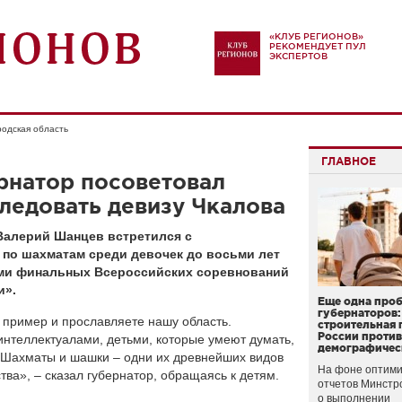
«КЛУБ РЕГИОНОВ»
РЕКОМЕНДУЕТ ПУЛ
ЭКСПЕРТОВ
одская область
ГЛАВНОЕ
рнатор посоветовал
ледовать девизу Чкалова
Валерий Шанцев встретился с
 по шахматам среди девочек до восьми лет
ями финальных Всероссийских соревнований
и».
Еще одна про
губернаторов:
пример и прославляете нашу область.
строительная 
России проти
интеллектуалами, детьми, которые умеют думать,
демографичес
. Шахматы и шашки – одни их древнейших видов
На фоне оптими
тва», – сказал губернатор, обращаясь к детям.
отчетов Минстр
о выполнении