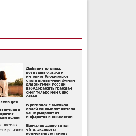
Дефицит топлива,
воздушные атаки и
интернет блокировки
стали привычным фоном
для жителей России,
взбудоражить граждан
смог только мем Сикс
севен
блема для
В регионах с высокой
долей соцвыплат жители
политика в
чаще умирают от
воречит
инфарктов и онкологии
ким целям
стических
Бречалов давно хотел
уйти: эксперты
оя и регионов
комментируют смену