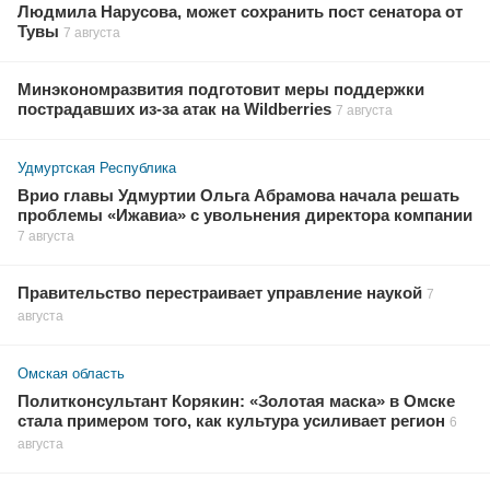
Людмила Нарусова, может сохранить пост сенатора от
Тувы
7 августа
Минэкономразвития подготовит меры поддержки
пострадавших из-за атак на Wildberries
7 августа
Удмуртская Республика
Врио главы Удмуртии Ольга Абрамова начала решать
проблемы «Ижавиа» с увольнения директора компании
7 августа
Правительство перестраивает управление наукой
7
августа
Омская область
Политконсультант Корякин: «Золотая маска» в Омске
стала примером того, как культура усиливает регион
6
августа