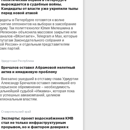
вырождается в судебные войны.
Кандидаты от власти уже укрепили тылы
перед новой атакой
идаты в Петербурге готовятся к волне
 снятии оппонентов на выборах в заксобрание
осдуму. Так политтехнолог Юлия Милешкина в
 Регионов» объяснила массовое закрытие или
аналов «ВКонтакте», Telegram и Max, которые
утатам Законодательного собрания и
ой России» и отдельным представителям
ских партий.
Удмуртская Республика
Бречалов оставил Абрамовой нелетный
актив и имиджевую проблему
Внезапно ушедший в отставку глава Удмуртии
Александр Бречалов оставил сменившей его
 серьезное обременение – необходимость
дальнейшей судьбой «Ижавиа», которая пока
ло успешных авиакомпаний, целиком
егиональным властям.
Ставропольский край
Эксперты: проект водоснабжения КМВ
стал не только инфраструктурным
прорывом, но и фактором доверия к