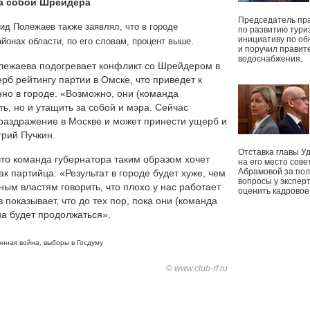
за собой Шрейдера
Председатель пр
ид Полежаев также заявлял, что в городе
по развитию тури
инициативу по о
йонах области, по его словам, процент выше.
и поручил правит
водоснабжения.
олежаева подогревает конфликт со Шрейдером в
б рейтингу партии в Омске, что приведет к
но в городе. «Возможно, они (команда
ть, но и утащить за собой и мэра. Сейчас
раздражение в Москве и может принести ущерб и
трий Пучкин.
Отставка главы У
что команда губернатора таким образом хочет
на его место сове
Абрамовой за пол
к партийца: «Результат в городе будет хуже, чем
вопросы у экспер
ным властям говорить, что плохо у нас работает
оценить кадрово
показывает, что до тех пор, пока они (команда
на будет продолжаться».
нная война
,
выборы в Госдуму
© www.club-rf.ru