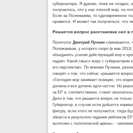
губернатора. Я думаю, пока не поздно, 
получилось, что у нас плохой мэр, но по
Если за Полежаева, то одновременно го
нравится. И может так получиться, что 
Решается вопрос расстановки сил в
Политолог
Дмитрий Пучкин
сомневается, 
Полежаевым, у которого скоро (в мае 2012г.
объединять усилия действующий мэр и хрома
падает. Какой смысл мэру с губернатором 
его перспектив». По мнению Пучкина, разн
говорят о том, что сейчас «решается вопро
«Господин мэр занимает позицию, что мэри
должна и все должно идти честно. Но реал
за ЕР и, соответственно, станет окончател
Дело в том, что решается вопрос не только 
Губернатор, в случае если добьется норма
фигуру, если этого не получается, тогда б
области в результате падения рейтингов Е
вытеснен с политической арены», - напомни