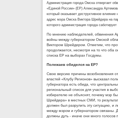
Администрация города Омска отвергает обв
«Единой России» (ЕР) Александра Артемова
который оказывает деструктивное влияние 
адрес мэра Омска Виктора Шрейдера на па
которого администрация города саботирует
По мнению наблюдателей, обвинения А
войны между губернатором Омской обл
Виктором Шрейдером. Отметим, что про
продолжается, несмотря на то что оба о
списка ЕР на выборах Госдумы.
Полежаев обиделся на ЕР?
Свою версию причины возобновления от
властей «Клубу Регионов» высказал пол
губернатора есть обида, что центральн
региональный список для участия в выбо
избирателю не объяснят, почему мэр бы
Шрейдера» в местных СМИ, то результа
должен был разрулить эту ситуацию, и л
между мэром и губернатором связаны. Д
должны дуть - иначе они много голосов 