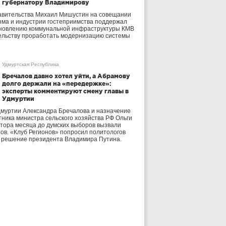
губернатору Владимирову
авительства Михаил Мишустин на совещании
зма и индустрии гостеприимства поддержал
бновлению коммунальной инфраструктуры КМВ
ельству проработать модернизацию системы
Удмуртская Республика
Бречалов давно хотел уйти, а Абрамову
долго держали на «передержке»:
эксперты комментируют смену главы в
Удмуртии
дмуртии Александра Бречалова и назначение
тника министра сельского хозяйства РФ Ольги
тора месяца до думских выборов вызвали
тов. «Клуб Регионов» попросил политологов
е решение президента Владимира Путина.