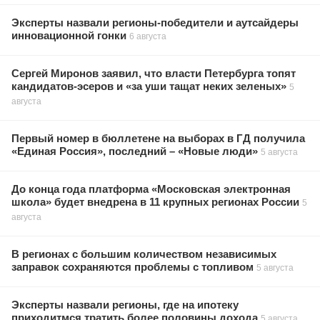
Эксперты назвали регионы-победители и аутсайдеры
инновационной гонки
6 августа
Сергей Миронов заявил, что власти Петербурга топят
кандидатов-эсеров и «за уши тащат неких зеленых»
5
августа
Первый номер в бюллетене на выборах в ГД получила
«Единая Россия», последний – «Новые люди»
5 августа
До конца года платформа «Московская электронная
школа» будет внедрена в 11 крупных регионах России
5
августа
В регионах с большим количеством независимых
заправок сохраняются проблемы с топливом
5 августа
Эксперты назвали регионы, где на ипотеку
приходитмся тратить более половины дохода
5 августа