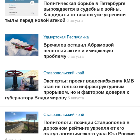
Политическая борьба в Петербурге
вырождается в судебные войны.
Кандидаты от власти уже укрепили
тылы перед новой атакой
6 августа
Удмуртская Республика
Бречалов оставил Абрамовой
нелетный актив и имиджевую
проблему
6 августа
Ставропольский край
Эксперты: проект водоснабжения КМВ
стал не только инфраструктурным
прорывом, но и фактором доверия к
губернатору Владимирову
5 августа
Ставропольский край
Политологи: позиции Ставрополья в
дорожном рейтинге укрепляют его
статус логистического узла Юга России
4 августа