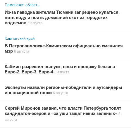
Тюменская область
Из-за паводка жителям Тюмени запрещено купаться,
пить воду и поить домашний скот из городских
водоемов
6 августа
Камчатский край
В Петропавловске-Камчатском официально сменился
мэр
6 августа
Кабмин разрешил выпуск, ввоз и продажу бензина
Евро-2, Евро-3, Евро-4
6 августа
Эксперты назвали регионы-победители и аутсайдеры
инновационной гонки
6 августа
Сергей Миронов заявил, что власти Петербурга топят
кандидатов-эсеров и «за уши тащат неких зеленых»
5
августа