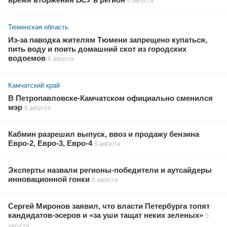
6 августа
Тюменская область
Из-за паводка жителям Тюмени запрещено купаться,
пить воду и поить домашний скот из городских
водоемов
6 августа
Камчатский край
В Петропавловске-Камчатском официально сменился
мэр
6 августа
Кабмин разрешил выпуск, ввоз и продажу бензина
Евро-2, Евро-3, Евро-4
6 августа
Эксперты назвали регионы-победители и аутсайдеры
инновационной гонки
6 августа
Сергей Миронов заявил, что власти Петербурга топят
кандидатов-эсеров и «за уши тащат неких зеленых»
5
августа