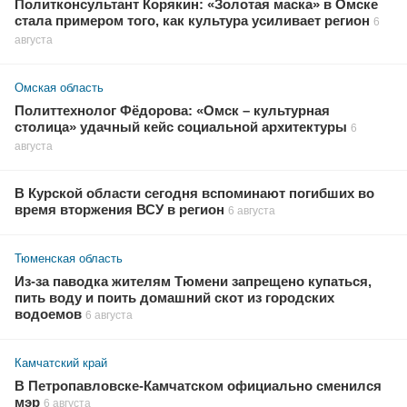
Политконсультант Корякин: «Золотая маска» в Омске
стала примером того, как культура усиливает регион
6
августа
Омская область
Политтехнолог Фёдорова: «Омск – культурная
столица» удачный кейс социальной архитектуры
6
августа
В Курской области сегодня вспоминают погибших во
время вторжения ВСУ в регион
6 августа
Тюменская область
Из-за паводка жителям Тюмени запрещено купаться,
пить воду и поить домашний скот из городских
водоемов
6 августа
Камчатский край
В Петропавловске-Камчатском официально сменился
мэр
6 августа