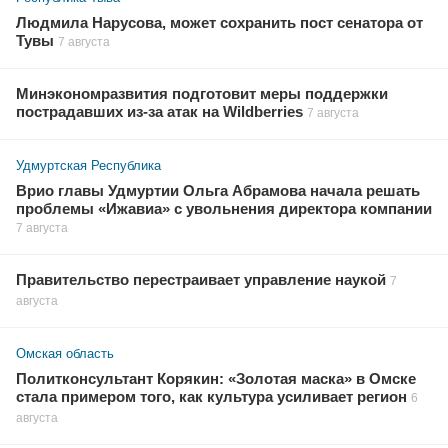
Людмила Нарусова, может сохранить пост сенатора от
Тувы
7 августа
Минэкономразвития подготовит меры поддержки
пострадавших из-за атак на Wildberries
7 августа
Удмуртская Республика
Врио главы Удмуртии Ольга Абрамова начала решать
проблемы «Ижавиа» с увольнения директора компании
7 августа
Правительство перестраивает управление наукой
7
августа
Омская область
Политконсультант Корякин: «Золотая маска» в Омске
стала примером того, как культура усиливает регион
6
августа