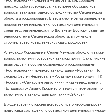
«Ростехнологии» Сергеем Чемезовым. Как сообщает
пресс-служба губернатора, на встрече обсуждались
вопросы взаимовыгодного сотрудничества Сахалинской
области и госкорпорации. В этом ключе были определены
приоритетные направления совместной деятельности,
среди них: авиаперевозки по Дальнему Востоку, развитие
энергосистемы Сахалинской области, в том числе
строительство новых генерирующих мощностей.
Александр Хорошавин и Сергей Чемезов обсудили также
вопрос включения островной авиакомпании «Сахалинские
авиатрассы» в состав создаваемого госкорпорацией
«Ростехнологии» крупного авиахолдинга «Росавиа». По
словам Сергея Чемезова, в «Росавиа» также войдут ГТК
«Россия», «Самарские авиалинии», «Кавминводыавиа»,
«Владивосток Авиа». Кроме того, ведутся переговоры по
включению в авиахолдинг компании «Сибирь».
В ходе встречи стороны договорились о необходимости
подготовки соглашения о совместной деятельности между