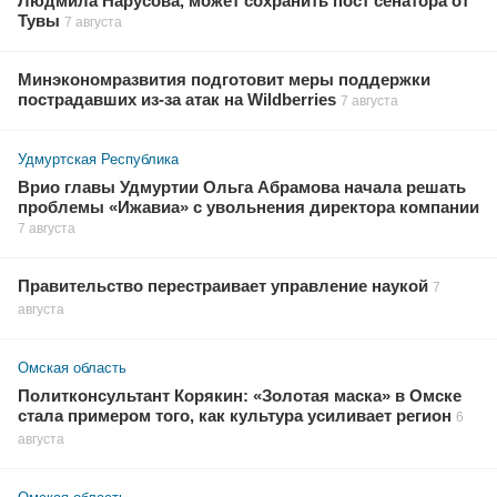
Людмила Нарусова, может сохранить пост сенатора от
Тувы
7 августа
Минэкономразвития подготовит меры поддержки
пострадавших из-за атак на Wildberries
7 августа
Удмуртская Республика
Врио главы Удмуртии Ольга Абрамова начала решать
проблемы «Ижавиа» с увольнения директора компании
7 августа
Правительство перестраивает управление наукой
7
августа
Омская область
Политконсультант Корякин: «Золотая маска» в Омске
стала примером того, как культура усиливает регион
6
августа