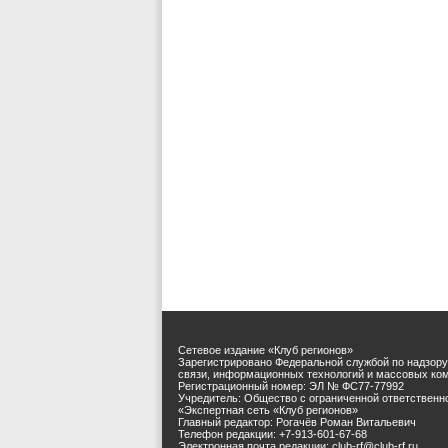
Сетевое издание «Клуб регионов»
Зарегистрировано Федеральной службой по надзору
связи, информационных технологий и массовых ко
Регистрационный номер: ЭЛ № ФС77-77992
Учредитель: Общество с ограниченной ответственн
«Экспертная сеть «Клуб регионов»
Главный редактор: Рогачёв Роман Витальевич
Телефон редакции: +7-913-601-67-68
Электронная почта редакции: club-rf@club-rf.ru