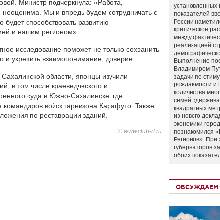
овой. Министр подчеркнула: «Работа,
установленных 
 неоценима. Мы и впредь будем сотрудничать с
показателей вво
о будет способствовать развитию
России наметил
критическое ра
ией и нашим регионом».
между фактичес
реализацией ст
стное исследование поможет не только сохранить
демографическо
но и укрепить взаимопонимание, доверие.
Выполнение по
Владимиром Пу
 Сахалинской области, японцы изучили
задачи по стим
рождаемости и
ий, в том числе краеведческого и
количества мно
военного суда в Южно-Сахалинске, где
семей сдержива
 командиров войск гарнизона Карафуто. Также
квадратных мет
ложения по реставрации зданий.
из нового докла
экономики город
© www.club-rf.ru
познакомился «
Регионов». При 
губернаторов з
обоих показате
ОБСУЖДАЕМ 