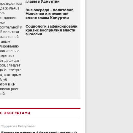
главы в Удмуртии
президентом
да жилья, в
Вне очереди – политолог
ось
Минченко о внезапной
схождение
смене главы Удмуртии
кой
Социологи зафиксировали
роительной и
кризис восприятия власти
й политики.
в России
ставленной
тиным
улированию
 повышению
годетных
ет дефицит
ров, следует
да Института
а, с которым
Клуб
этом в KPI
аписан рост
лей.
С ЭКСПЕРТАМИ
Удмуртская Республика
Бречалов оставил Абрамовой нелетный