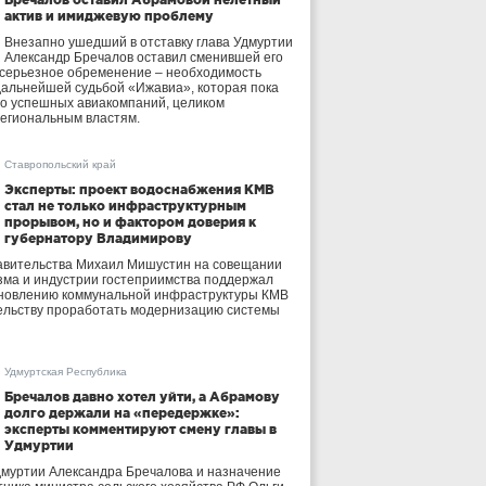
актив и имиджевую проблему
Внезапно ушедший в отставку глава Удмуртии
Александр Бречалов оставил сменившей его
 серьезное обременение – необходимость
дальнейшей судьбой «Ижавиа», которая пока
ло успешных авиакомпаний, целиком
егиональным властям.
Ставропольский край
Эксперты: проект водоснабжения КМВ
стал не только инфраструктурным
прорывом, но и фактором доверия к
губернатору Владимирову
авительства Михаил Мишустин на совещании
зма и индустрии гостеприимства поддержал
бновлению коммунальной инфраструктуры КМВ
ельству проработать модернизацию системы
Удмуртская Республика
Бречалов давно хотел уйти, а Абрамову
долго держали на «передержке»:
эксперты комментируют смену главы в
Удмуртии
дмуртии Александра Бречалова и назначение