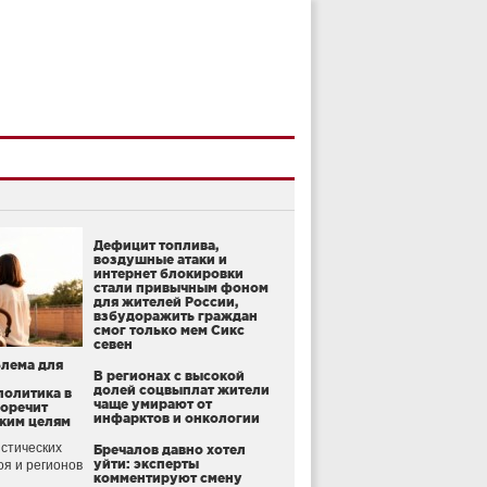
Дефицит топлива,
воздушные атаки и
интернет блокировки
стали привычным фоном
для жителей России,
взбудоражить граждан
смог только мем Сикс
севен
блема для
В регионах с высокой
долей соцвыплат жители
политика в
чаще умирают от
воречит
инфарктов и онкологии
ким целям
стических
Бречалов давно хотел
уйти: эксперты
оя и регионов
комментируют смену