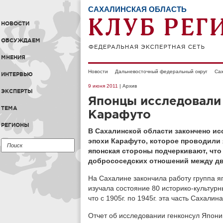
САХАЛИНСКАЯ ОБЛАСТЬ
НОВОСТИ
ОБСУЖДАЕМ
МНЕНИЯ
Новости
Дальневосточный федеральный округ
Сах
ИНТЕРВЬЮ
9 июня 2011
| Архив
ЭКСПЕРТЫ
Японцы исследовали
ТЕМА
Карафуто
РЕГИОНЫ
В Сахалинской области закончено и
эпохи Карафуто, которое проводили 
японская стороны подчеркивают, что
добрососедских отношений между дв
На Сахалине закончила работу группа я
изучала состояние 80 историко-культур
что с 1905г. по 1945г. эта часть Сахали
Отчет об исследовании генконсул Япон