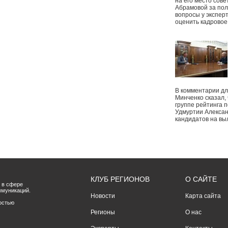
на его место сове
Абрамовой за пол
вопросы у экспер
оценить кадрово
В комментарии дл
Минченко сказал,
группе рейтинга п
Удмуртии Алексан
кандидатов на вы
КЛУБ РЕГИОНОВ
О САЙТЕ
 в сфере
ммуникаций.
Новости
Карта сайта
остью
Регионы
О нас