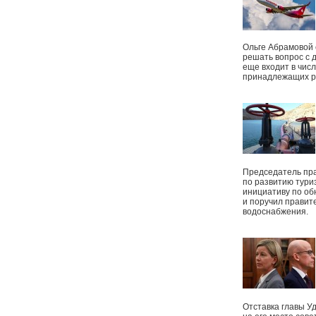
Ольге Абрамовой
решать вопрос с 
еще входит в чис
принадлежащих р
Председатель пр
по развитию тури
инициативу по о
и поручил правит
водоснабжения.
Отставка главы У