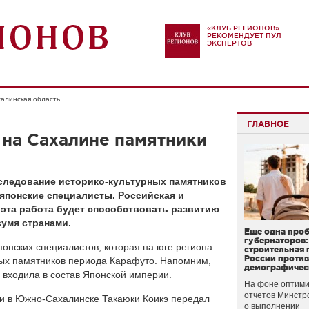
«КЛУБ РЕГИОНОВ»
РЕКОМЕНДУЕТ ПУЛ
ЭКСПЕРТОВ
алинская область
ГЛАВНОЕ
 на Сахалине памятники
сследование историко-культурных памятников
японские специалисты. Российская и
 эта работа будет способствовать развитию
умя странами.
Еще одна про
губернаторов:
понских специалистов, которая на юге региона
строительная 
России проти
ных памятников периода Карафуто. Напомним,
демографичес
на входила в состав Японской империи.
На фоне оптими
отчетов Минстр
ии в Южно-Сахалинске Такаюки Коикэ передал
о выполнении