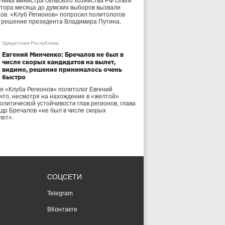
тника министра сельского хозяйства РФ Ольги
тора месяца до думских выборов вызвали
тов. «Клуб Регионов» попросил политологов
е решение президента Владимира Путина.
Удмуртская Республика
Евгений Минченко: Бречалов не был в
числе скорых кандидатов на вылет,
видимо, решение принималось очень
быстро
я «Клуба Регионов» политолог Евгений
 что, несмотря на нахождение в «желтой»
олитической устойчивости глав регионов, глава
др Бречалов «не был в числе скорых
лет».
СОЦСЕТИ
Telegram
ВКонтакте