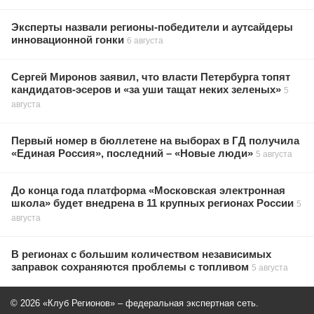
Эксперты назвали регионы-победители и аутсайдеры
инновационной гонки
6 августа
Сергей Миронов заявил, что власти Петербурга топят
кандидатов-эсеров и «за уши тащат неких зеленых»
5
августа
Первый номер в бюллетене на выборах в ГД получила
«Единая Россия», последний – «Новые люди»
5 августа
До конца года платформа «Московская электронная
школа» будет внедрена в 11 крупных регионах России
5
августа
В регионах с большим количеством независимых
заправок сохраняются проблемы с топливом
5 августа
© 2026 «Клуб Регионов» – федеральная экспертная сеть.