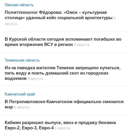
Омская область
Политтехнолог Фёдорова: «Омск – культурная
столица» удачный кейс социальной архитектуры
6
августа
В Курской области сегодня вспоминают погибших во
время вторжения ВСУ в регион
6 августа
Тюменская область
Из-за паводка жителям Тюмени запрещено купаться,
пить воду и поить домашний скот из городских
водоемов
6 августа
Камчатский край
В Петропавловске-Камчатском официально сменился
мэр
6 августа
Кабмин разрешил выпуск, ввоз и продажу бензина
Евро-2, Евро-3, Евро-4
6 августа