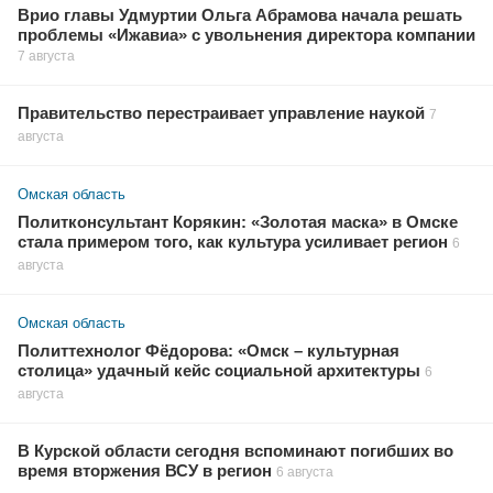
Врио главы Удмуртии Ольга Абрамова начала решать
проблемы «Ижавиа» с увольнения директора компании
7 августа
Правительство перестраивает управление наукой
7
августа
Омская область
Политконсультант Корякин: «Золотая маска» в Омске
стала примером того, как культура усиливает регион
6
августа
Омская область
Политтехнолог Фёдорова: «Омск – культурная
столица» удачный кейс социальной архитектуры
6
августа
В Курской области сегодня вспоминают погибших во
время вторжения ВСУ в регион
6 августа