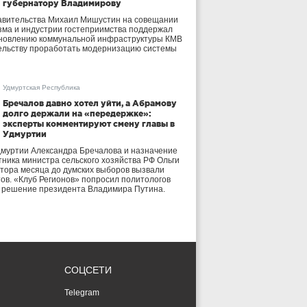
губернатору Владимирову
авительства Михаил Мишустин на совещании
зма и индустрии гостеприимства поддержал
бновлению коммунальной инфраструктуры КМВ
ельству проработать модернизацию системы
Удмуртская Республика
Бречалов давно хотел уйти, а Абрамову
долго держали на «передержке»:
эксперты комментируют смену главы в
Удмуртии
дмуртии Александра Бречалова и назначение
тника министра сельского хозяйства РФ Ольги
тора месяца до думских выборов вызвали
тов. «Клуб Регионов» попросил политологов
е решение президента Владимира Путина.
СОЦСЕТИ
Telegram