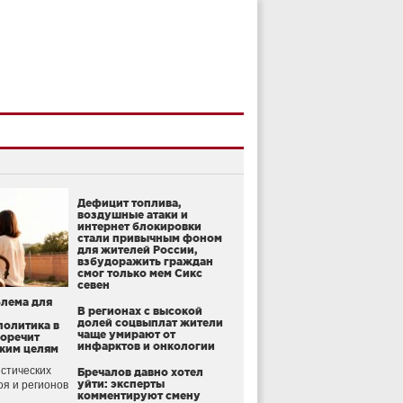
Дефицит топлива,
воздушные атаки и
интернет блокировки
стали привычным фоном
для жителей России,
взбудоражить граждан
смог только мем Сикс
севен
блема для
В регионах с высокой
долей соцвыплат жители
политика в
чаще умирают от
воречит
инфарктов и онкологии
ким целям
стических
Бречалов давно хотел
уйти: эксперты
оя и регионов
комментируют смену