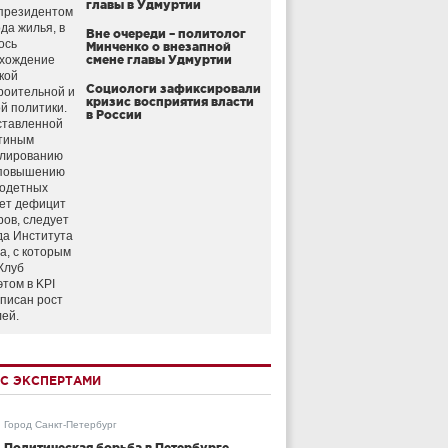
главы в Удмуртии
президентом
да жилья, в
Вне очереди – политолог
ось
Минченко о внезапной
схождение
смене главы Удмуртии
кой
Социологи зафиксировали
роительной и
кризис восприятия власти
й политики.
в России
ставленной
тиным
улированию
 повышению
годетных
ет дефицит
ров, следует
да Института
а, с которым
Клуб
этом в KPI
аписан рост
лей.
С ЭКСПЕРТАМИ
Город Санкт-Петербург
Политическая борьба в Петербурге