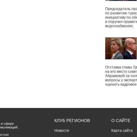
Председатель пр
по развитию тури
инициативу по о
и поручил правит
водоснабжения.
Отставка главы У
на его место сове
Абрамовой за пол
вопросы у экспер
оценить кадрово
КЛУБ РЕГИОНОВ
О САЙТЕ
 в сфере
ммуникаций.
Новости
Карта сайта
остью