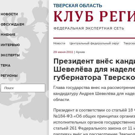
ТВЕРСКАЯ ОБЛАСТЬ
НОВОСТИ
ОБСУЖДАЕМ
МНЕНИЯ
Новости
Центральный федеральный округ
Тверска
ИНТЕРВЬЮ
29 июня 2011
| Архив
ЭКСПЕРТЫ
Президент внёс канд
ТЕМА
Шевелёва для надел
губернатора Тверско
РЕГИОНЫ
Глава государства внес на рассмотрени
кандидатуру Андрея Шевелёва для наде
области.
Президент в соответствии со статьёй 18
№184-ФЗ «Об общих принципах организа
исполнительных органов государственно
статьей 261 Федерального закона от 11
партиях» внёс на рассмотрение Законод