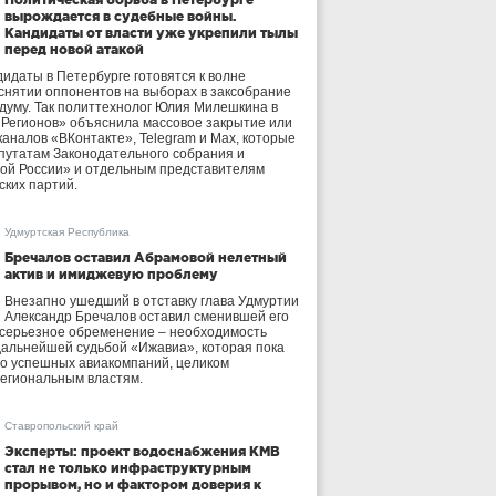
вырождается в судебные войны.
Кандидаты от власти уже укрепили тылы
перед новой атакой
идаты в Петербурге готовятся к волне
 снятии оппонентов на выборах в заксобрание
осдуму. Так политтехнолог Юлия Милешкина в
 Регионов» объяснила массовое закрытие или
аналов «ВКонтакте», Telegram и Max, которые
утатам Законодательного собрания и
ой России» и отдельным представителям
ских партий.
Удмуртская Республика
Бречалов оставил Абрамовой нелетный
актив и имиджевую проблему
Внезапно ушедший в отставку глава Удмуртии
Александр Бречалов оставил сменившей его
 серьезное обременение – необходимость
дальнейшей судьбой «Ижавиа», которая пока
ло успешных авиакомпаний, целиком
егиональным властям.
Ставропольский край
Эксперты: проект водоснабжения КМВ
стал не только инфраструктурным
прорывом, но и фактором доверия к