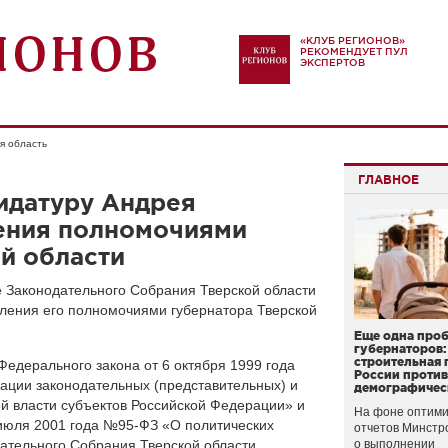
«КЛУБ РЕГИОНОВ»
РЕКОМЕНДУЕТ ПУЛ
ЭКСПЕРТОВ
я область
ГЛАВНОЕ
идатуру Андрея
ения полномочиями
й области
е Законодательного Собрания Тверской области
ления его полномочиями губернатора Тверской
Еще одна про
губернаторов:
строительная 
 Федерального закона от 6 октября 1999 года
России проти
ции законодательных (представительных) и
демографичес
й власти субъектов Российской Федерации» и
На фоне оптими
 июля 2001 года №95-ФЗ «О политических
отчетов Минстр
ательного Собрания Тверской области
о выполнении