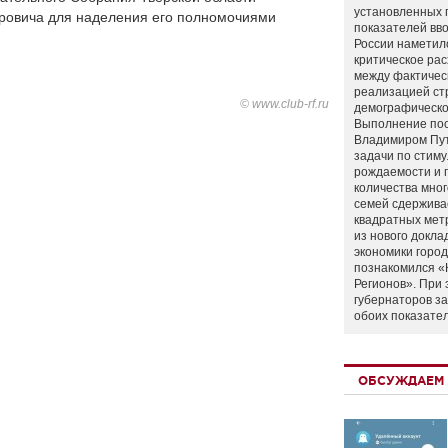
установленных 
ровича для наделения его полномочиями
показателей вво
России наметил
критическое ра
между фактичес
реализацией ст
© www.club-rf.ru
демографическо
Выполнение по
Владимиром Пу
задачи по стим
рождаемости и
количества мно
семей сдержива
квадратных мет
из нового докла
экономики город
познакомился «
Регионов». При 
губернаторов з
обоих показате
ОБСУЖДАЕМ 