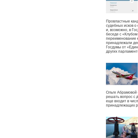
Провластные канд
судебных исков о
и, возможно, в Г
беседе с «Клубом
переименование к
принадлежали деп
Госдумы от «Един
других парламент
Ольге Абрамовой
решать вопрос с 
еще входит в чис
принадлежащих р