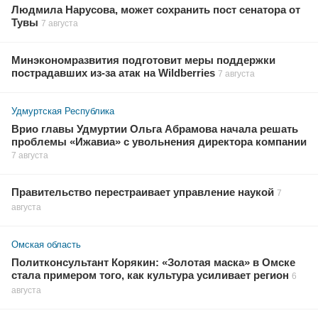
Людмила Нарусова, может сохранить пост сенатора от
Тувы
7 августа
Минэкономразвития подготовит меры поддержки
пострадавших из-за атак на Wildberries
7 августа
Удмуртская Республика
Врио главы Удмуртии Ольга Абрамова начала решать
проблемы «Ижавиа» с увольнения директора компании
7 августа
Правительство перестраивает управление наукой
7
августа
Омская область
Политконсультант Корякин: «Золотая маска» в Омске
стала примером того, как культура усиливает регион
6
августа