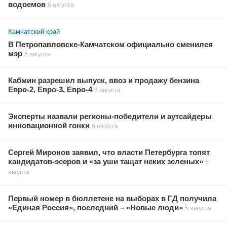
водоемов
6 августа
Камчатский край
В Петропавловске-Камчатском официально сменился
мэр
6 августа
Кабмин разрешил выпуск, ввоз и продажу бензина
Евро-2, Евро-3, Евро-4
6 августа
Эксперты назвали регионы-победители и аутсайдеры
инновационной гонки
6 августа
Сергей Миронов заявил, что власти Петербурга топят
кандидатов-эсеров и «за уши тащат неких зеленых»
5
августа
Первый номер в бюллетене на выборах в ГД получила
«Единая Россия», последний – «Новые люди»
5 августа