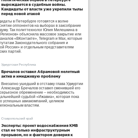
вырождается в судебные войны.
Кандидаты от власти уже укрепили тылы
перед новой атакой
идаты в Петербурге готовятся к волне
 снятии оппонентов на выборах в заксобрание
осдуму. Так политтехнолог Юлия Милешкина в
 Регионов» объяснила массовое закрытие или
аналов «ВКонтакте», Telegram и Max, которые
утатам Законодательного собрания и
ой России» и отдельным представителям
ских партий.
Удмуртская Республика
Бречалов оставил Абрамовой нелетный
актив и имиджевую проблему
Внезапно ушедший в отставку глава Удмуртии
Александр Бречалов оставил сменившей его
 серьезное обременение – необходимость
дальнейшей судьбой «Ижавиа», которая пока
ло успешных авиакомпаний, целиком
егиональным властям.
Ставропольский край
Эксперты: проект водоснабжения КМВ
стал не только инфраструктурным
прорывом, но и фактором доверия к