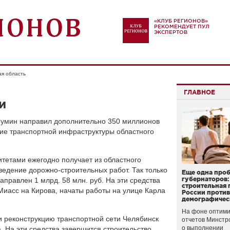
«КЛУБ РЕГИОНОВ»
РЕКОМЕНДУЕТ ПУЛ
ЭКСПЕРТОВ
ая область
ГЛАВНОЕ
и
Сумин направил дополнительно 350 миллионов
тие транспортной инфраструктуры областного
тетами ежегодно получает из областного
едение дорожно-строительных работ. Так только
Еще одна про
губернаторов:
аправлен 1 млрд. 58 млн. руб. На эти средства
строительная 
 Миасс на Кирова, начаты работы на улице Карла
России проти
демографичес
На фоне оптими
о и реконструкцию транспортной сети Челябинск
отчетов Минстр
о выполнении
. На эти средства завершится строительство