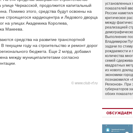
установленных 
а улице Черкасской, продолжится капитальный
показателей вво
на. Помимо этого, средства будут освоены на
России наметил
оне строящегося кардиоцентра и Ледового дворца
критическое ра
между фактичес
рог на улицах Академика Королева,
реализацией ст
ка Макеева.
демографическо
Выполнение по
ваются средства на развитие транспортной
Владимиром Пу
 В текущем году на строительство и ремонт дорог
задачи по стим
 регионального бюджета. Еще 2 млрд. добавил
рождаемости и
количества мно
ена между муниципалитетами согласно
семей сдержива
ентации.
квадратных мет
из нового докла
экономики город
познакомился «
© www.club-rf.ru
Регионов». При 
губернаторов з
обоих показате
ОБСУЖДАЕМ 