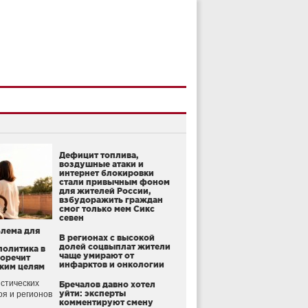
Дефицит топлива,
воздушные атаки и
интернет блокировки
стали привычным фоном
для жителей России,
взбудоражить граждан
смог только мем Сикс
севен
блема для
В регионах с высокой
долей соцвыплат жители
политика в
чаще умирают от
воречит
инфарктов и онкологии
ким целям
стических
Бречалов давно хотел
уйти: эксперты
оя и регионов
комментируют смену