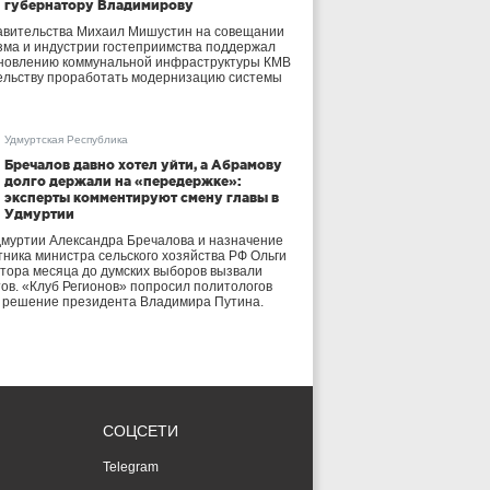
губернатору Владимирову
авительства Михаил Мишустин на совещании
зма и индустрии гостеприимства поддержал
бновлению коммунальной инфраструктуры КМВ
ельству проработать модернизацию системы
Удмуртская Республика
Бречалов давно хотел уйти, а Абрамову
долго держали на «передержке»:
эксперты комментируют смену главы в
Удмуртии
дмуртии Александра Бречалова и назначение
тника министра сельского хозяйства РФ Ольги
тора месяца до думских выборов вызвали
тов. «Клуб Регионов» попросил политологов
е решение президента Владимира Путина.
СОЦСЕТИ
Telegram