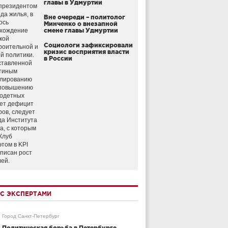
главы в Удмуртии
президентом
да жилья, в
Вне очереди – политолог
ось
Минченко о внезапной
схождение
смене главы Удмуртии
кой
Социологи зафиксировали
роительной и
кризис восприятия власти
й политики.
в России
ставленной
тиным
улированию
 повышению
годетных
ет дефицит
ров, следует
да Института
а, с которым
Клуб
этом в KPI
аписан рост
лей.
С ЭКСПЕРТАМИ
Город Санкт-Петербург
Политическая борьба в Петербурге