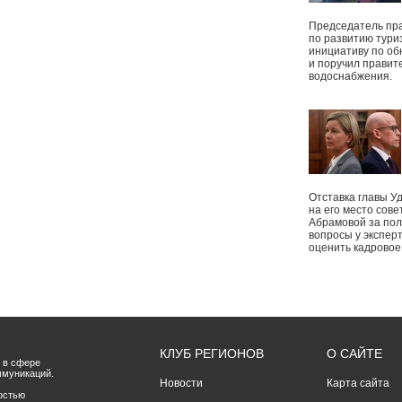
Председатель пр
по развитию тури
инициативу по о
и поручил правит
водоснабжения.
Отставка главы У
на его место сове
Абрамовой за пол
вопросы у экспер
оценить кадрово
КЛУБ РЕГИОНОВ
О САЙТЕ
 в сфере
ммуникаций.
Новости
Карта сайта
остью