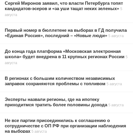
Сергей Миронов заявил, что власти Петербурга топят
кандидатов-эсеров и «за уши тащат неких зеленых»
5
августа
Первый номер в бюллетене на выборах в ГД получила
«Единая Россия», последний – «Новые люди»
5 августа
До конца года платформа «Московская электронная
школа» будет внедрена в 11 крупных регионах России
5
августа
В регионах с большим количеством независимых
заправок сохраняются проблемы с топливом
5 августа
Эксперты назвали регионы, где на ипотеку
приходитмся тратить более половины дохода
5 августа
Не все партии присоединились к соглашению о
сотрудничестве с ОП РФ при организации наблюдения
на выборах
5 августа