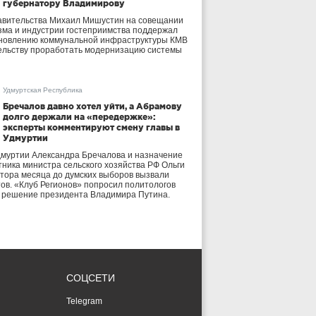
губернатору Владимирову
авительства Михаил Мишустин на совещании
зма и индустрии гостеприимства поддержал
бновлению коммунальной инфраструктуры КМВ
ельству проработать модернизацию системы
Удмуртская Республика
Бречалов давно хотел уйти, а Абрамову
долго держали на «передержке»:
эксперты комментируют смену главы в
Удмуртии
дмуртии Александра Бречалова и назначение
тника министра сельского хозяйства РФ Ольги
тора месяца до думских выборов вызвали
тов. «Клуб Регионов» попросил политологов
е решение президента Владимира Путина.
СОЦСЕТИ
Telegram