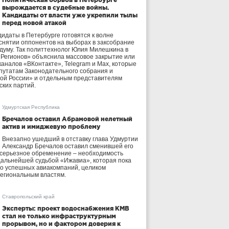
вырождается в судебные войны.
Кандидаты от власти уже укрепили тылы
перед новой атакой
идаты в Петербурге готовятся к волне
 снятии оппонентов на выборах в заксобрание
осдуму. Так политтехнолог Юлия Милешкина в
 Регионов» объяснила массовое закрытие или
аналов «ВКонтакте», Telegram и Max, которые
утатам Законодательного собрания и
ой России» и отдельным представителям
ских партий.
Удмуртская Республика
Бречалов оставил Абрамовой нелетный
актив и имиджевую проблему
Внезапно ушедший в отставку глава Удмуртии
Александр Бречалов оставил сменившей его
 серьезное обременение – необходимость
дальнейшей судьбой «Ижавиа», которая пока
ло успешных авиакомпаний, целиком
егиональным властям.
Ставропольский край
Эксперты: проект водоснабжения КМВ
стал не только инфраструктурным
прорывом, но и фактором доверия к