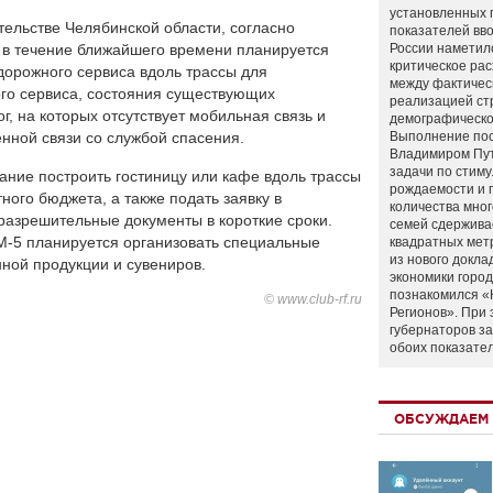
установленных 
тельстве Челябинской области, согласно
показателей вво
 в течение ближайшего времени планируется
России наметил
критическое ра
дорожного сервиса вдоль трассы для
между фактичес
го сервиса, состояния существующих
реализацией ст
г, на которых отсутствует мобильная связь и
демографическо
нной связи со службой спасения.
Выполнение по
Владимиром Пу
задачи по стим
ние построить гостиницу или кафе вдоль трассы
рождаемости и
ного бюджета, а также подать заявку в
количества мно
разрешительные документы в короткие сроки.
семей сдержива
М-5 планируется организовать специальные
квадратных мет
из нового докла
нной продукции и сувениров.
экономики город
познакомился «
© www.club-rf.ru
Регионов». При 
губернаторов з
обоих показате
ОБСУЖДАЕМ 