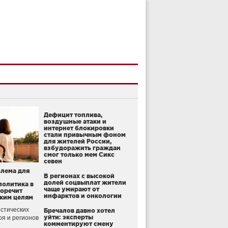
Дефицит топлива,
воздушные атаки и
интернет блокировки
стали привычным фоном
для жителей России,
взбудоражить граждан
смог только мем Сикс
севен
блема для
В регионах с высокой
долей соцвыплат жители
политика в
чаще умирают от
воречит
инфарктов и онкологии
ким целям
стических
Бречалов давно хотел
уйти: эксперты
оя и регионов
комментируют смену