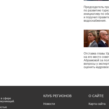
Председатель пр
по развитию тури
инициативу по о
и поручил правит
водоснабжения.
Отставка главы У
на его место сове
Абрамовой за пол
вопросы у экспер
оценить кадрово
КЛУБ РЕГИОНОВ
О САЙТЕ
 в сфере
ммуникаций.
Новости
Карта сайта
остью