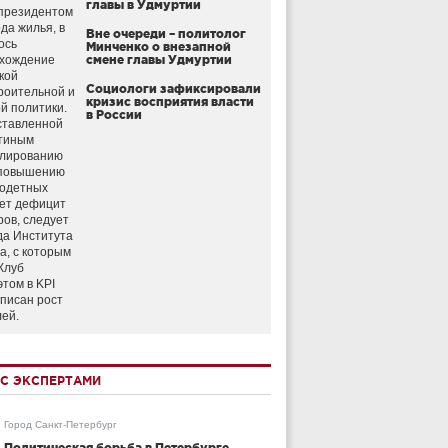
главы в Удмуртии
президентом
да жилья, в
Вне очереди – политолог
ось
Минченко о внезапной
схождение
смене главы Удмуртии
кой
Социологи зафиксировали
роительной и
кризис восприятия власти
й политики.
в России
ставленной
тиным
улированию
 повышению
годетных
ет дефицит
ров, следует
да Института
а, с которым
Клуб
этом в KPI
аписан рост
лей.
С ЭКСПЕРТАМИ
Город Санкт-Петербург
Политическая борьба в Петербурге