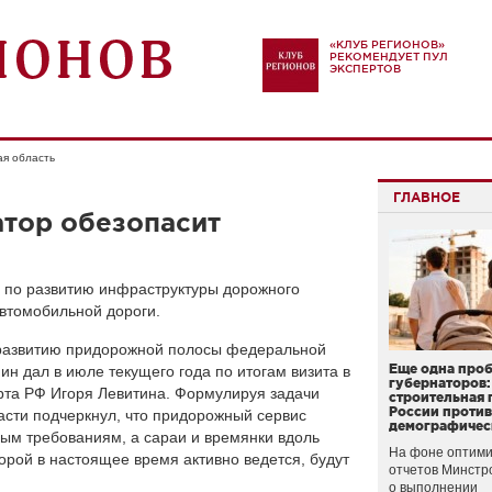
«КЛУБ РЕГИОНОВ»
РЕКОМЕНДУЕТ ПУЛ
ЭКСПЕРТОВ
ая область
ГЛАВНОЕ
атор обезопасит
 по развитию инфраструктуры дорожного
втомобильной дороги.
 развитию придорожной полосы федеральной
Еще одна про
н дал в июле текущего года по итогам визита в
губернаторов:
рта РФ Игоря Левитина. Формулируя задачи
строительная 
России проти
асти подчеркнул, что придорожный сервис
демографичес
ым требованиям, а сараи и времянки вдоль
На фоне оптими
орой в настоящее время активно ведется, будут
отчетов Минстр
о выполнении