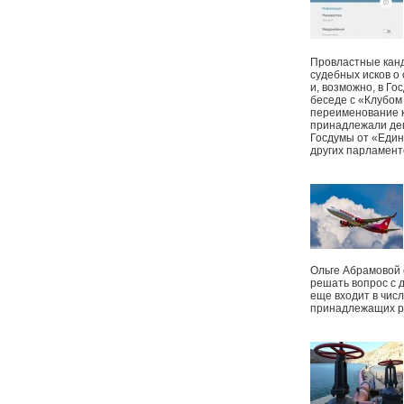
Провластные канд
судебных исков о
и, возможно, в Г
беседе с «Клубом
переименование к
принадлежали деп
Госдумы от «Един
других парламент
Ольге Абрамовой
решать вопрос с 
еще входит в чис
принадлежащих р